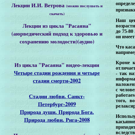
определе
Лекции И.И. Ветрова
(можно послушать и
признаки
скачать)
Наш цен
Лекции из цикла "Расаяна"
возраст
до 75-80
(аюрведический подход к здоровью и
он имеет
сохранению молодости)(аудио)
Что каса
например
Кроме к
Из цикла "Расаяна" видео-лекции
отличает
Четыре стадии рождения и четыре
- так н
информа
стадии смерти-2002
наложени
с челове
Стадии любви. Санкт-
работае
того, в
Петербург-2009
релакси
Природа души. Природа Бога.
Использ
Природа любви. Рига-2008
касьяно
приходи
вследст