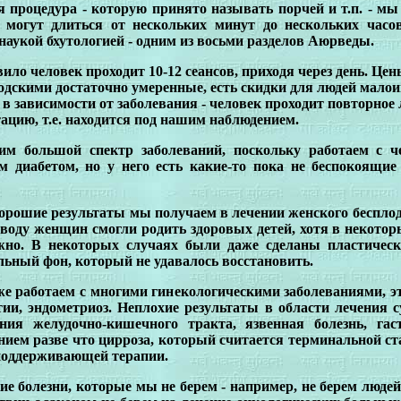
я процедура - которую принято называть порчей и т.п. - м
 могут длиться от нескольких минут до нескольких часов
наукой бхутологией - одним из восьми разделов Аюрведы.
ило человек проходит 10-12 сеансов, приходя через день. Це
дскими достаточно умеренные, есть скидки для людей малои
- в зависимости от заболевания - человек проходит повторно
ацию, т.е. находится под нашим наблюдением.
м большой спектр заболеваний, поскольку работаем с ч
м диабетом, но у него есть какие-то пока не беспокоящие
орошие результаты мы получаем в лечении женского беспло
воду женщин смогли родить здоровых детей, хотя в некотор
жно. В некоторых случаях были даже сделаны пластичес
ьный фон, который не удавалось восстановить.
е работаем с многими гинекологическими заболеваниями, э
тии, эндометриоз. Неплохие результаты в области лечения 
ания желудочно-кишечного тракта, язвенная болезнь, г
ием разве что цирроза, который считается терминальной ст
поддерживающей терапии.
ие болезни, которые мы не берем - например, не берем людей