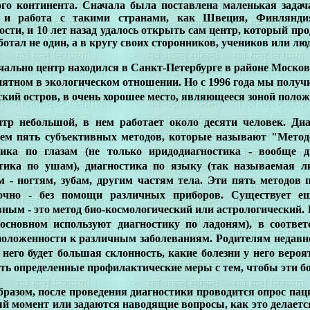
ого континента. Сначала была поставлена маленькая задач
 и работа с такими странами, как Швеция, Финлянди
сти, и 10 лет назад удалось открыть сам центр, который пр
ботал не один, а в кругу своих сторонников, учеников или л
ально центр находился в Санкт-Петербурге в районе Московс
ятном в экологическом отношении. Но с 1996 года мы получ
кий остров, в очень хорошее место, являющееся зоной поло
тр небольшой, в нем работает около десяти человек. Диа
уем пять субъективных методов, которые называют "Методо
тика по глазам (не только иридодиагностика - вообще ди
стика по ушам), диагностика по языку (так называемая л
м - ногтям, зубам, другим частям тела. Эти
пять методов 
очно - без помощи различных приборов. Существует 
ным - это метод био-космологический или астрологический.
 основном используют диагностику по ладоням), в соотв
положенности к различным заболеваниям. Родителям недавн
 него будет большая склонность, какие болезни у него веро
ь определенные профилактические меры с тем, чтобы эти бо
бразом, после проведения диагностики проводится опрос па
й момент или задаются наводящие вопросы, как это делаетс