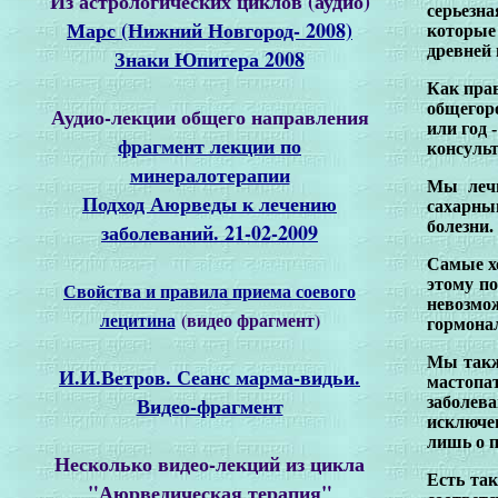
Из астрологических циклов (аудио)
серьезна
Марс (Нижний Новгород- 2008)
которые
древней 
Знаки Юпитера 2008
Как прав
общегоро
Аудио-лекции общего направления
или год 
фрагмент лекции по
консульт
минералотерапии
Мы лечи
ечению
Подход Аюрведы к л
сахарны
болезни.
заболеваний. 21-02-2009
Самые х
этому по
Свойства и правила приема соевого
невозмо
лецитина
(видео фрагмент)
гормонал
Мы такж
И.И.Ветров. Сеанс марма-видьи.
мастопа
Видео-фрагмент
заболев
исключен
лишь о 
Несколько видео-лекций из цикла
Есть так
"Аюрведическая терапия"