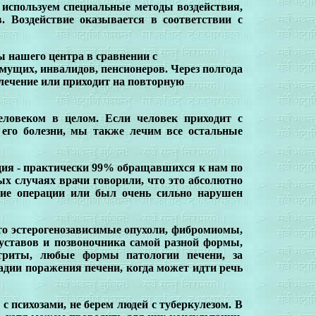
ы используем специальные методы воздействия,
. Воздействие оказывается в соответствии с
ны нашего центра в сравнении с
мущих, инвалидов, пенсионеров. Через полгода
е лечение или приходит на повторную
еловеком в целом. Если человек приходит с
 его болезни, мы также лечим все остальные
дия - практически 99% обращавшихся к нам по
ых случаях врачи говорили, что это абсолютно
кие операции или был очень сильно нарушен
то эстерогенозависимые опухоли, фибромиомы,
суставов и позвоночника самой разной формы,
астриты, любые формы патологии печени, за
адии поражения печени, когда может идти речь
 с психозами, не берем людей с туберкулезом. В