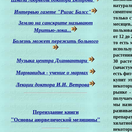
натурал
Интервью газете "Ригас Балсс"
симптом
только с
Землю на санскрите называют
месяцев
Мритью-лока...
пользова
от 12 до
Болезнь может пережить больного
то есть
использ
растения
Музыка центра Дханвантари
30 раст
(зачасту
Мармавидья - учение о мармах
есть фит
купит э
Лекции доктора И.И. Ветрова
некотор
рынке -
получае
мы назн
Переиздание книги
развива
препара
"Основы аюрведической медицины"
хилатно
некотор