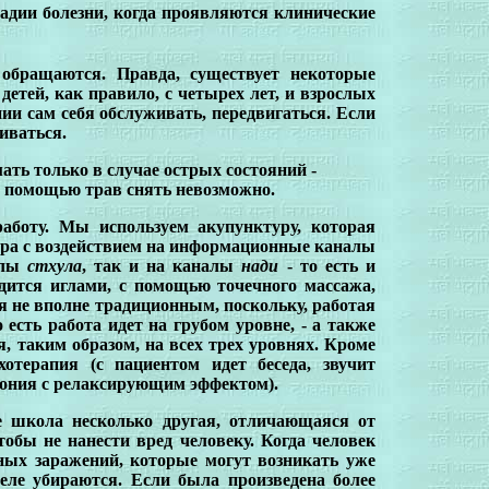
тадии болезни, когда проявляются клинические
обращаются. Правда, существует некоторые
етей, как правило, с четырех лет, и взрослых
янии сам себя обслуживать, передвигаться. Если
иваться.
ть только в случае острых состояний -
с помощью трав снять невозможно.
аботу. Мы используем акупунктуру, которая
тура с воздействием на информационные каналы
алы
стхула
, так и на каналы
нади
- то есть и
дится иглами, с помощью точечного массажа,
я не вполне традиционным, поскольку, работая
есть работа идет на грубом уровне, - а также
, таким образом, на всех трех уровнях.
Кроме
хотерапия (с пациентом идет беседа, звучит
вония с релаксирующим эффектом).
е школа несколько другая, отличающаяся от
тобы не нанести вред человеку. Когда человек
ных заражений, которые могут возникать уже
теле убираются. Если была произведена более