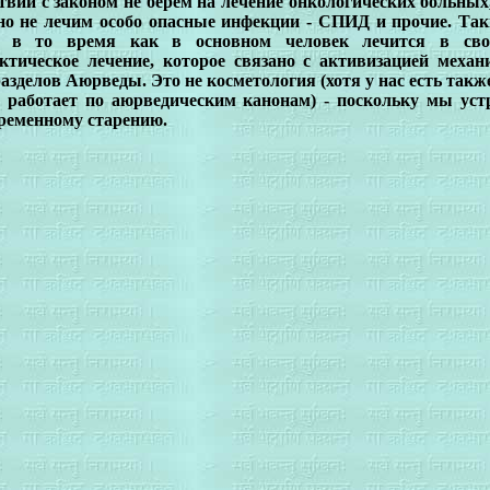
твии с законом не берем на лечение онкологических больных
но не лечим особо опасные инфекции - СПИД и прочие. Та
, в то время как в основном человек лечится в сво
ктическое лечение, которое связано с активизацией меха
азделов Аюрведы. Это не косметология (хотя у нас есть так
 работает по аюрведическим канонам) - поскольку мы уст
ременному старению.