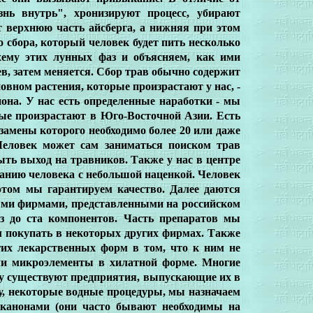
знь внутрь", хронизируют процесс, убирают
 верхнюю часть айсберга, а нижняя при этом
о сбора, который человек будет пить несколько
хему этих лунных фаз и объясняем, как ими
ев, затем меняется. Сбор трав обычно содержит
овном растения, которые произрастают у нас, -
она. У нас есть определенные наработки - мы
рые произрастают в Юго-Восточной Азии. Есть
 замены которого необходимо более 20 или даже
Человек может сам заниматься поиском трав
ыть выход на травников. Также у нас в центре
ланию человека с небольшой наценкой. Человек
 этом мы гарантируем качество. Далее даются
ми фирмами, представленными на российском
з до ста компонентов. Часть препаратов мы
м покупать в некоторых других фирмах. Также
их лекарственных форм в том, что к ним не
ли микроэлементы в хилатной форме. Многие
му существуют предприятия, выпускающие их в
у, некоторые водные процедуры, мы назначаем
 канонами (они часто бывают необходимы на