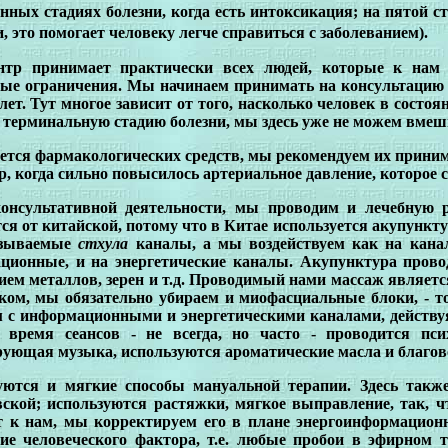
нных стадиях болезни, когда есть интоксикация; на пятой с
, это помогает человеку легче справиться с заболеванием).
тр принимает практически всех людей, которые к нам 
ные ограничения. Мы начинаем принимать на консультацию д
 лет. Тут многое зависит от того, насколько человек в состо
 терминальную стадию болезни, мы здесь уже не можем вмеш
ется фармакологических средств, мы рекомендуем их принима
, когда сильно повысилось артериальное давление, которое 
онсультативной деятельности, мы проводим и лечебную р
ся от китайской, потому что в Китае используется акупунк
азываемые
стхула
каналы, а мы воздействуем как на кан
ционные, и на энергетические каналы. Акупунктура прово
ем металлов, зерен и т.д. Проводимый нами массаж являетс
ком, мы обязательно убираем и миофасциальные блоки, - то 
м с информационными и энергетическими каналами, действуя
о время сеансов - не всегда, но часто - проводится пси
рующая музыка, используются ароматические масла и благо
уются и мягкие способы мануальной терапии. Здесь такж
вской; используются растяжки, мягкое выправление, так, ч
т к нам, мы корректируем его в плане энергоинформацион
вие человеческого фактора, т.е. любые пробои в эфирном 