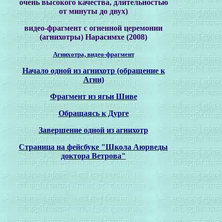
очень высокого качества, длительностью
от минуты до двух
)
видео-фрагмент с огненной церемонии
(агнихотры) Нарасимхе (2008)
Агнихотра, видео-фрагмент
Начало одной из агнихотр (обращение к
Агни)
Фрагмент из ягьи Шиве
Обращаясь к Дурге
Завершение одной из агнихотр
Страница на фейсбуке "Школа Аюрведы
доктора Ветрова"