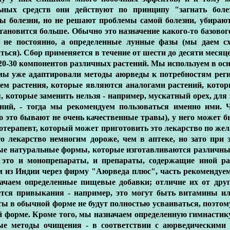
ьных средств они действуют по принципу "загнать боле
ы болезни, но не решают проблемы самой болезни, убирают
тановится больше. Обычно это назначение какого-то базовог
, не постоянно, а определенные лунные фазы (мы даем с
ться). Сбор применяется в течение от шести до десяти месяц
 20-30 компонентов различных растений. Мы используем в осн
 мы уже адаптировали методы аюрведы к потребностям реги
уем растения, которые являются аналогами растений, кото
, которые заменить нельзя - например, мускатный орех, для
ений, - тогда мы рекомендуем пользоваться именно ими. 
ю это бывают не очень качественные травы), у него может б
отерапевт, который может приготовить это лекарство по же
то лекарство немногим дороже, чем в аптеке, но зато при
ые натуральные формы, которые изготавливаются различны
 это и монопрепараты, и препараты, содержащие иной ра
м из Индии через фирму "Аюрведа плюс", часть рекомендуе
ачаем определенные пищевые добавки; отличие их от друг
ется привыкания - например, это могут быть витамины и
ты в обычной форме не будут полностью усваиваться, поэто
й форме. Кроме того, мы назначаем определенную гимнастик
ые методы очищения - в соответствии с аюрведическими