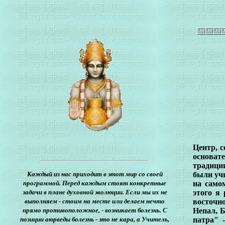
Центр, 
основат
традици
Каждый из нас приходит в этот мир со своей
были учи
программой. Перед каждым стоят конкретные
на само
задачи в плане духовной эволюции. Если мы их не
этого я
выполняем - стоим на месте или делаем нечто
восточн
прямо противоположное, - возникает болезнь. С
Непал, 
позиции аюрведы болезнь - это не кара, а Учитель,
патра" 