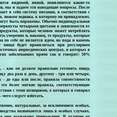
вится видимой, явной, появляются какие-то
ни, мы и задаем эти наводящие вопросы. После
ает в себя систему питания, в соответствии с
и, знаком зодиака, к которому он принадлежит,
о могут быть поражены. Обычно индивидуальная
черкнуты четырьмя цветами в зависимости от
 продукты, которые человек может потреблять
ть умеренно и, наконец, те продукты, которые
а по себе не является ядом, но вода и камень
кт пищи
будет проявляться при регулярном
осточных аюрведических центрах, в которых я
гих заболеваниях врачи так и говорят: 50%
, - как он должен правильно готовить пищу,
у два раза в день, другому - три или четыре,
ду - до еды или после, правила совместимости
это более мягкие правила, соответствующие
ствии с теми позициями, о которых я говорил
 чего следует избегать.
ственно, натуральные, за исключением особых,
зводства назначаются лишь в особых случаях,
же они вызывают привыкание. В отличие от