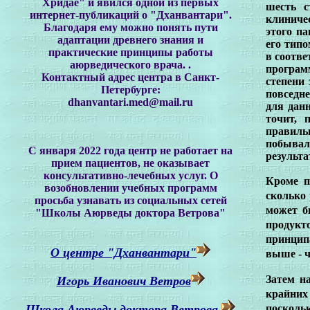
Хридае"
и явился одной из первых
шесть с
интернет-публикаций о "Дханвантари".
клиниче
Благодаря ему можно понять пути
этого п
адаптации древнего знания и
его типо
практические принципы работы
в соотв
аюрведического врача.
.
програм
Контактный адрес центра в Санкт-
степени
Петербурге:
повседне
dhanvantari.med@mail.ru
для данн
точит,
правиль
побывал
С января 2022 года центр не работает на
результа
прием пациентов, не оказывает
консультативно-лечебных услуг. О
Кроме п
возобновлении учебных программ
сколько 
просьба узнавать из социальных сетей
может б
"Школы Аюрведы доктора Ветрова"
продукт
принцип
О центре "Дханвантари"
выше - ч
Затем н
Игорь Иванович Ветров
крайних
Школа Аюрведы доктора Ветрова
посколь