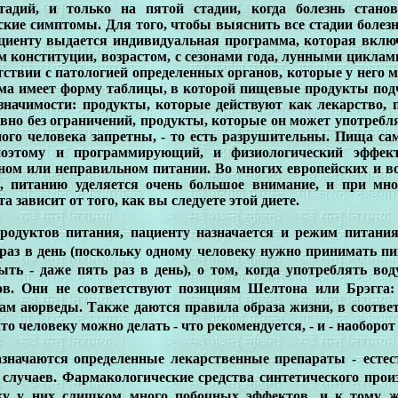
тадий, и только на пятой стадии, когда болезнь стано
ские симптомы. Для того, чтобы выяснить все стадии болез
ациенту выдается индивидуальная программа, которая включ
м конституции, возрастом, с сезонами года, лунными циклам
етствии с патологией определенных органов, которые у нег
ма имеет форму таблицы, в которой пищевые продукты под
 значимости: продукты, которые действуют как лекарство,
вно без ограничений, продукты, которые он может употребля
ого человека запретны, - то есть разрушительны. Пища сам
 поэтому и программирующий, и
физиологический
эффе
ном или неправильном питании. Во многих европейских и в
, питанию уделяется очень большое внимание, и при мно
та зависит от того, как вы следуете этой диете.
родуктов питания, пациенту назначается и режим питания
раз в день (поскольку одному человеку нужно принимать пищ
ыть - даже пять раз в день), о том, когда употреблять во
ов. Они не соответствуют позициям Шелтона или Брэгга: 
ам аюрведы. Также даются правила образа жизни, в соответ
то человеку можно делать - что рекомендуется, - и - наоборот -
азначаются определенные лекарственные препараты -
есте
 случаев. Фармакологические средства синтетического прои
ку у них слишком много побочных эффектов, и к тому 