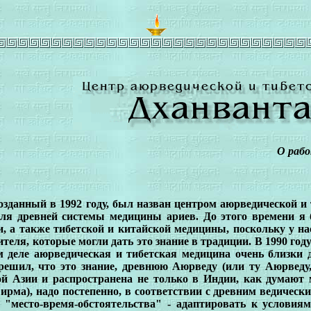
О рабо
созданный в 1992 году, был назван центром аюрведической 
еля древней системы медицины ариев. До этого времени я 
и, а также тибетской и китайской медицины, поскольку у н
теля, которые могли дать это знание в традиции. В 1990 году
м деле аюрведическая и тибетская медицина очень близки д
 решил, что это знание, древнюю Аюрведу (или ту Аюрведу
ой Азии и распространена не только в Индии, как думают м
Бирма), надо постепенно, в соответствии с древним ведиче
- "место-время-обстоятельства" - адаптировать к условия