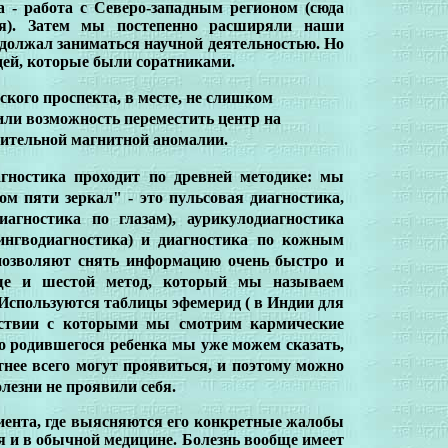
а - работа с Северо-западным регионом (сюда
я). Затем мы постепенно расширяли наши
одолжал заниматься научной деятельностью. Но
юдей, которые были соратниками.
кого проспекта, в месте, не слишком
или возможность переместить центр на
жительной магнитной аномалии.
гностика проходит по древней методике: мы
м пяти зеркал" - это пульсовая диагностика,
агностика по глазам), аурикулодиагностика
ингводиагностика) и диагностика по кожным
позволяют снять информацию очень быстро и
еще и шестой метод, который мы называем
 Используются таблицы эфемерид ( в Индии для
етствии с которыми мы смотрим кармические
о родившегося ребенка мы уже можем сказать,
ятнее всего могут проявиться, и поэтому можно
лезни не проявили себя.
циента, где выясняются его конкретные жалобы
я и в обычной медицине. Болезнь вообще имеет