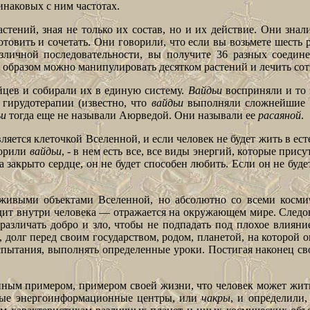
инаковых с ним частотах.
тений, зная не только их состав, но и их действие. Они знали
отовить и сочетать. Они говорили, что если вы возьмете шесть 
азличной последовательности, вы получите 36 разных соедине
 образом можно манипулировать десятком растений и лечить сот
цев и собирали их в единую систему.
Вайдьи
восприняли и то 
 гирудотерапии (известно, что
вайдьи
выполняли сложнейшие пл
ьи
тогда еще не называли Аюрведой. Они называли ее
расаяной
.
вляется клеточкой Вселенной, и если человек не будет жить в е
ворили
вайдьи
, - в нем есть все, все виды энергий, которые прис
 закрыто сердце, он не будет способен любить. Если он не будет
с живыми объектами Вселенной, но абсолютно со всеми космич
ходит внутри человека — отражается на окружающем мире. След
ся различать добро и зло, чтобы не подпадать под плохое вли
, долг перед своим государством, родом, планетой, на которой 
пытания, выполнять определенные уроки. Постигая наконец св
ным примером, примером своей жизни, что человек может жить, 
емые энергоинформационные центры, или
чакры
, и определили