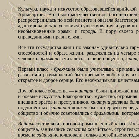
Культура, наука и искусство образовавшейся арийско
Ариавартой. Это было могущественное богоцентриче
распространилась по всей планете и оказала благотворн
адаптировались к условиям существования и уровню 
необыкновенные храмы и города. В пору своего ра
справедливыми правителями.
Все эти государства жили по законам удивительно га
способностей и образа жизни, разделялись на четыре 
человека:
брахманы
считались головой общества,
кшат
Первый класс -
брахманы
были учителями, врачами, а
развития и размышлений был превыше любых других об
открытое и доброе сердце. Его необходимыми качествам
Другой класс общества —
кшатрии
были
прирождённым
и боевые искусства. Благородство, мужество, огромна
внешних врагов и преступников,
кшатрии
должны были 
подчинённых,
кшатрий
должен был в первую очередь 
общество и обычно советовались с
брахманами
, которы
Вайшьи
составляли торгово-промышленный класс. Их з
общества, занимались сельским хозяйством, строитель
времена
вайшьи
использовали только достойные методы