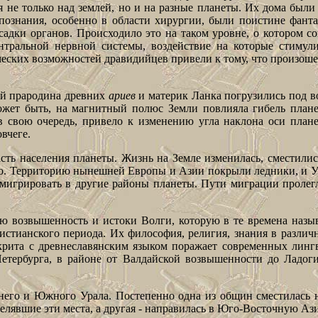
 не только над землей, но и на разные планеты. Их дома был
познания, особенно в области хирургии, были поистине фан
есадки органов. Происходило это на таком уровне, о котором 
нтральной нервной
системы, воздействие на которые стимул
ических возможностей дравидийцев привели к тому, что произош
рой прародина древних
ариев
и материк Ланка погрузились под во
ожет быть, на магнитный полюс Земли повлияла гибель планет
в свою очередь, привело к изменению угла наклона оси план
вчеге.
сть населения планеты. Жизнь на Земле изменилась, сместились
. Территорию нынешней Европы и Азии покрыли ледники, и Ур
мигрировать в другие районы планеты. Пути миграции пролег
 возвышенность и истоки Волги, которую в те времена называ
стианского периода. Их философия, религия, знания в различн
скрита с древнеславянским языком поражает современных линг
етербурга, в районе от Валдайской возвышенности до Ладоги,
него и Южного Урала. Постепенно одна из общин сместилась н
елявшие эти места, а другая - направилась в Юго-Восточную Аз