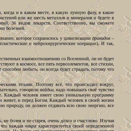
, когда и в каком месте, в какую лунную фазу, в какие
растений или же шесть металлов и минералов и будете в
ний, 36 видов лекарств. Соответственно, вы сможете
ни болезней.
знание, которое сохранилось у цивилизации
дравидов
–
астические и нейрохирургические операции). И так,
стественных взаимоотношениях со Вселенной, он не будет
утствуют в космосе, все пять первоэлементов, все стихии,
 способен любить, он всегда будет страдать, потому что
ескими телами. Поэтому всё, что происходит вокруг,
овательно, говорили
вайдьи
, надо повышать своё чувство
яние. Каждый человек имеет свою уникальную программу
он живет, и перед Богом. Каждый человек в своей жизни
ою природу, он должен отдавать всю свою энергию, все
не болея и не старея, очень долго и счастливо. Изучая
, что каждая
чакра
характеризуется своей определенной