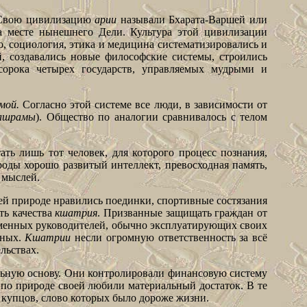
. Свою цивилизацию
арии
называли Бхарата-Варшей или
а месте нынешнего Дели. Культура этой цивилизации
во, социология, этика и медицина систематизировались и
, создавались новые философские системы, строились
сорока четырех государств, управляемых мудрыми и
рмой.
Согласно этой системе все люди, в зависимости от
ашрамы
). Общество по аналогии сравнивалось с телом
ть лишь тот человек, для которого процесс познания,
оды хорошо развитый интеллект, превосходная память,
 мыслей.
й природе нравились поединки, спортивные состязания
ть качества
кшатрия
. Призванные защищать граждан от
еменных руководителей, обычно эксплуатирующих своих
нных.
Кшатрии
несли огромную ответственность за всё
льствах.
льную основу. Они контролировали финансовую систему
 по природе своей любили материальный достаток. В те
купцов, слово которых было дороже жизни.