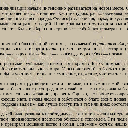
й цивилизации начали интенсивно развиваться на новом месте
ское общество со столицей Хастинапуром, расположенным н
ое влияние на все народы. Философия, религия, наука, искусст
мышления разных наций. Происходила систематизация знаний
сцвета Бхарата-Варша представляла собой конгломерат из 
рмоничной общественной системы, называемой
варнашрама-дха
социальные категории (
варны
) и четыре духовные категории (
рии
— его руками,
вайшьи
— его желудком, а
шудры
— ногами.
стрологами, учёными, настоятелями храмов. Брахманом мог ста
ъектов материального мира. У него должен был быть от прир
и были честность, терпение, смирение
,
служение, чистота тела и
и лидерами, руководителями и воинами, которым по самой свое
я воля, бесстрашие и сострадание к слабым — такими должны бы
иметь сильное желание управлять. Однако, в отличие от совр
хорошо знать нужды людей и заботиться о благе своих подда
е подсказывали им, как лучше поступить в тех или иных обстояте
адачей было развивать необходимую для земной жизни материа
ством, производством предметов обихода и торговлей. Эти люди
 и презирали мошенничество и обман. Вспомним хотя бы наших 