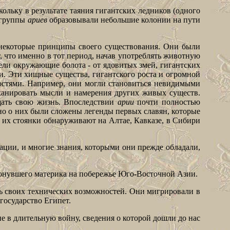
ольку в результате таяния гигантских ледников (одного
е группы
ариев
образовывали небольшие колонии на пути
екоторые принципы своего существования. Они были
 что именно в тот период, начав употреблять животную
ли окружающие болота - от ядовитых змей, гигантских
и. Эти хищные существа, гигантского роста и огромной
остями. Например, они могли становиться невидимыми
сканировать мысли и намерения других живых существ.
щать свою жизнь. Впоследствии
арии
почти полностью
нно о них были сложены легенды первых славян, которые
 их стоянки обнаруживают на Алтае, Кавказе, в Сибири
ции, и многие знания, которыми они прежде обладали,
атонувшего материка на побережье Юго-Восточной Азии.
ь своих технических возможностей. Они мигрировали в
государство Египет.
 в длительную войну, сведения о которой дошли до нас