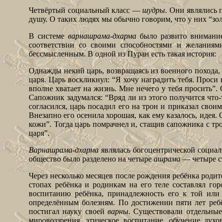
Четвёртый социальный класс —
шудры
. Они являлись
душу. О таких людях мы обычно говорим, что у них “зо
В системе
варнашрама-дхарма
было развито внимани
соответствии со своими способностями и желания
бессмысленным. В одной из Пуран есть такая история:
Однажды некий царь, возвращаясь из военного похода,
царя. Царь воскликнул: “Я хочу наградить тебя. Проси
вполне хватает на жизнь. Мне нечего у тебя просить”.
Сапожник задумался: “Вряд ли из этого получится что-
согласился, царь посадил его на трон и приказал сво
Внезапно его осенила хорошая, как ему казалось, идея.
кожи”. Тогда царь помрачнел и, стащив сапожника с тро
царя”.
Варнашрама-дхарма
являлась богоцентрической социал
общество было разделено на четыре
ашрама
— четыре с
Через несколько месяцев после рождения ребёнка роди
стопах ребёнка и родинкам на его теле составлял го
воспитанию ребёнка, принадлежность его к той ил
определённым болезням. По достижении пяти лет ре
постигал науку своей
варны
. Существовали отдельны
мировоззрения, этическое воспитание, обучение ду