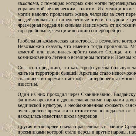
виманами
, с помощью которых они могли перемещаться
управляемой человеческим голосом. Их медицинские 
могли надолго продлевать жизнь человека за счет пер
воздействовать на определенные точки на уровне це
чрезмерная гордыня и сильная зависимость от их техн
гораздо больше, чем цивилизацию гиперборейцев.
Глобальная космическая катастрофа, в результате кото
Невозможно сказать, что именно тогда произошло. М
кометой или изменилась орбита самого Солнца, что, 
возникновению легенд о всемирном потопе и Ноевом ко
Согласно преданию, эта катастрофа унесла большую ча
жить на территории бывшей Арктиды стало невозможно
спасшиеся во время катастрофы гиперборейцы смогли 
известны.
Один из них проходил через Скандинавию, Валдайскую
финно-угорскими и древнеславянскими народами дохри
ведической культуре, а необыкновенная схожесть сан
очень долгое время жила относительно недалеко от П
находилась известная школа мудрецов.
Другая ветвь
ариев
сначала расселилась в районе Сред
преемниками которой стали персы и другие народы, нас