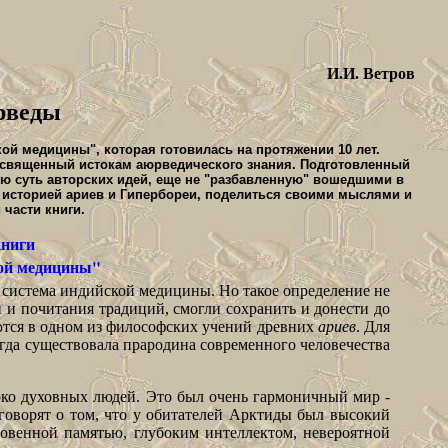
И.И. Ветров
рведы
ой медицины", которая готовилась на протяжении 10 лет.
освященный истокам аюрведического знания. Подготовленный
ую суть авторских идей, еще не "разбавленную" вошедшими в
 историей ариев и Гипербореи, поделиться своими мыслями и
 части книги.
книги
ой медицины"
яя система индийской медицины. Но такое определение не
 и почитания традиций, смогли сохранить и донести до
аются в одном из философских учений древних
ариев
. Для
когда существовала прародина современного человечества
око духовных людей. Это был очень гармоничный мир -
оворят о том, что у обитателей Арктиды был высокий
новенной памятью, глубоким интеллектом, невероятной