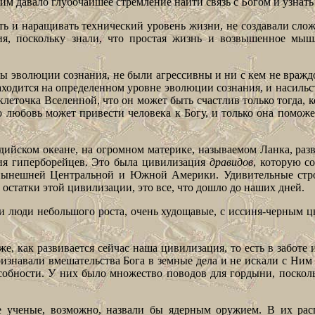
м давало глубочайшее стремление найти связь с Богом и узнать 
ь и наращивать технический уровень жизни, не создавали сло
тия, поскольку знали, что простая жизнь и возвышенное мы
ы эволюции сознания, не были агрессивны и ни с кем не враж
аходится на определенном уровне эволюции сознания, и насильс
клеточка Вселенной, что он может быть счастлив только тогда, ко
о любовь может привести человека к Богу, и только она помож
ндийском океане, на огромном материке, называемом Ланка, ра
я гиперборейцев. Это была цивилизация
дравидов
, которую с
 нынешней Центральной и Южной Америки. Удивительные стро
статки этой цивилизации, это все, что дошло до наших дней.
и люди небольшого роста, очень худощавые, с иссиня-черным 
 же, как развивается сейчас наша цивилизация, то есть в забо
ризнавали вмешательства Бога в земные дела и не искали с Ним 
собности. У них было множество поводов для гордыни, поскол
 ученые, возможно, назвали бы ядерным оружием. В их рас