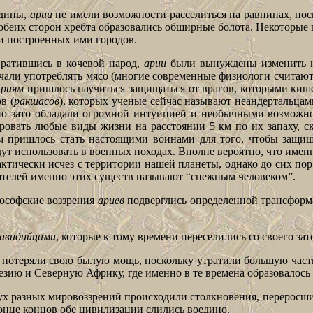
одины,
арии
не имели возможности расселиться на равнинах, поск
 обеих сторон хребта образовались обширные болота. Некоторы
ки построенных ими городов.
вратившись в кочевой народ,
арии
были вынуждены изменить н
чали употреблять мясо (многие современные физиологи считают,
риям
пришлось научиться защищаться от врагов, которыми кише
в (
ракшасов
), которых ученые сейчас называют неандертальцам
 но зато обладали огромной интуицией и необычными возможн
ировать любые виды жизни на расстоянии 5 км по их запаху, 
м
пришлось стать настоящими воинами для того, чтобы защи
удут использовать в военных походах. Вполне вероятно, что име
ктически исчез с территории нашей планеты, однако до сих пор
ателей именно этих существ называют “снежным человеком”.
ософские воззрения
ариев
подверглись определенной трансформа
авидийцами
, которые к тому времени переселились со своего з
потеряли свою былую мощь, поскольку утратили большую част
ию и Северную Африку, где именно в те времена образовалось 
х разных мировоззрений происходили столкновения, переросшие
конце концов обе цивилизации слились воедино.