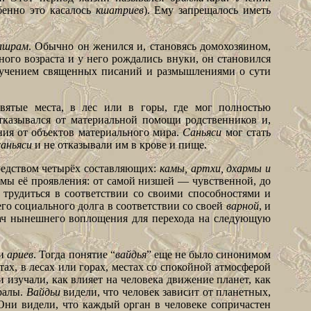
бенно это касалось
кшатриев
). Ему запрещалось иметь
-ашрам
. Обычно он женился и, становясь домохозяином,
ного возраста и у него рождались внуки, он становился
, изучением священных писаний и размышлениями о сути
вятые места, в лес или в горы, где мог полностью
отказывался от материальной помощи родственников и,
ния от объектов материального мира.
Саньяси
мог стать
саньяси
и не отказывали им в крове и пище.
редством четырёх составляющих:
камы, артхи, дхармы и
рмы её проявления: от самой низшей — чувственной, до
 трудиться в соответствии со своими способностями и
го социального долга в соответствии со своей
варной
, и
ач нынешнего воплощения для перехода на следующую
ии
ариев
. Тогда понятие “
вайдья
” еще не было синонимом
ах, в лесах или горах, местах со спокойной атмосферой
и изучали, как влияет на человека движение планет, как
ралы.
Вайдьи
видели, что человек зависит от планетных,
 Они видели, что каждый орган в человеке сопричастен