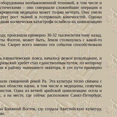
и оборудованы необыкновенной техникой, в том числе и
тастическими – они совершали сложнейшие операции и
современная медицина может только мечтать. Они умели
ирует рост тканей и потерянных конечностей. Однако
едшая космическая катастрофа ослабила их цивилизацию
ду, произошла примерно 30-32 тысячелетия тому назад.
ы Фаэтон, может быть, Земля столкнулась с какой-то
еты. Скорее всего именно эти события способствовали
 климатические пояса, началось резкое похолодание, и
альский хребет стал единственным путем, по которому
ли к району нынешнего экватора, и эти пути примерно
ли священной рекой Ра. Эта культура тесно связана с
ых областях науки, в том числе и медицины, созвучны
вистов. Одна из ветвей арийской цивилизации осела и
 а на месте, где сейчас расположен Санкт-Петербург,
а Ближний Восток, где создала Авестийскую культуру,
ию.