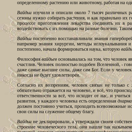
определенному растению или животному, работая на од
Вайдьи
изучили и описали около 7 тысяч различных рас
сезоны нужно собирать растения, и как правильно их г
процессе приготовления лекарства соединять их в р
воздействовать с их помощью на разные болезни. Таким
Вайдьи
постепенно восстанавливали знания гиперборей
например знания хирургии, методы иглоукалывания и
постепенно, начала формироваться наука, которую
вайд
Философия
вайдьев
основывалась на том, что человек я
счастлив. Человек полностью подобен Вселенной, - го
даже самые высшие силы, даже сам Бог. Если у человека
никогда не будет удовлетворен.
Согласно их воззрениям, человек связан не только 
обязательно отражается на человеке, и всё, что проис
ответственности за всё, что исходит от нас, и учить
развития, у каждого человека есть определенная
дхарма
должен постоянно учиться, проходить всевозможные ис
свои силы на служение общему благу.
Вайдьи
не декларировали, а утверждали своим собствен
строение человеческого тела, они нашли так называ