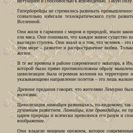
интуицией и способностью к ясновиденью. Такую силу и
Гиперборейцы не стремились развивать промышленност
сознательно избегали технократического пути разви
Вселенной.
Они жили в гармонии с миром и природой, знали закон
ели мяса. Они понимали, что каждое живое существо н
высокую ступень. Они знали и о том, что человек - это 
этом мире – развитие и распространение любви. Тольк
жизни.
В те же времена в районе современного экватора, в И
которой были прямо противоположны образу мышлени
цивилизации была огромная колония на территории
указывающими направление полетов – это лишь жалкие о
Древние предания говорят, что жителями Лемурии был
волосами.
Цивилизация
ланкийцев
развивалась, по-видимому, так
духовным развитием.
Ланкийцы,
или
дравидийцы
, не п
царем природы и всячески превознося его разум и спо
воображение
.
Они владели мощным оружием, которое современные