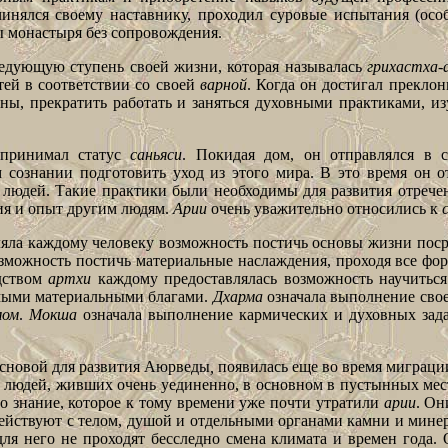
инялся своему наставнику, проходил суровые испытания (осо
 монастыря без сопровождения.
ледующую ступень своей жизни, которая называлась
грихастха
ей в соответствии со своей
варной
. Когда он достигал преклон
 жены, прекратить работать и заняться духовными практиками
 принимал статус
саньяси
.
Покидая дом, он отправлялся в с
 сознании подготовить уход из этого мира. В это время он 
х людей. Такие практики были необходимы для развития отрече
ия и опыт другим людям.
Арии
очень уважительно относились к
яла каждому человеку возможность постичь основы жизни пос
зможность постичь материальные наслаждения, проходя все фо
дством
артхи
каждому предоставлялась возможность научиться
имыми материальными благами.
Дхарма
означала выполнение свое
мом
.
Мокша
означала выполнение кармических и духовных зад
основой для развития Аюрведы
,
появилась еще во время миграц
а людей, живших очень уединенно, в основном в пустынных мест
о знание, которое к тому времени уже почти утратили
арии
. Он
действуют с телом, душой и отдельными органами камни и мине
ля него не проходят бесследно смена климата и времен года.