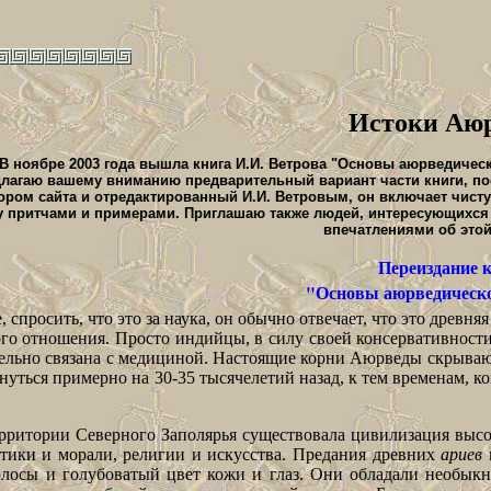
Истоки Аю
В ноябре 2003 года вышла книга И.И. Ветрова "Основы аюрведическ
лагаю вашему вниманию предварительный вариант части книги, п
ором сайта и отредактированный И.И. Ветровым, он включает чист
у притчами и примерами. Приглашаю также людей, интересующихся
впечатлениями об этой
Переиздание 
"Основы аюрведическ
 спросить, что это за наука, он обычно отвечает, что это древн
го отношения. Просто индийцы, в силу своей консервативности
вительно связана с медициной. Настоящие корни Аюрведы скрыв
ернуться примерно на 30-35 тысячелетий назад, к тем временам, 
территории Северного Заполярья существовала цивилизация выс
тики и морали, религии и искусства. Предания древних
ариев
г
волосы и голубоватый цвет кожи и глаз. Они обладали необык