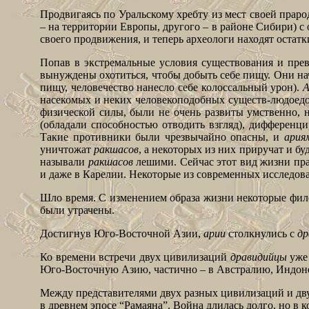
Продвигаясь по Уральскому хребту из мест своей прар
– на территории Европы, другого – в районе Сибири) с
своего продвижения, и теперь археологи находят остат
Попав в экстремальные условия существования и пре
вынуждены охотиться, чтобы добыть себе пищу. Они на
пищу, человечество нанесло себе колоссальный урон).
А
насекомых и неких человекоподобных существ-людоедо
физической силы, были не очень развиты умственно,
(обладали способностью отводить взгляд), дифференц
Такие противники были чрезвычайно опасны, и
ария
уничтожат
ракшасов
, а некоторых из них приручат и б
называли
ракшасов
лешими. Сейчас этот вид жизни пра
и даже в Карелии. Некоторые из современных исследов
Шло время. С изменением образа жизни некоторые фил
были утрачены.
Достигнув Юго-Восточной Азии,
арии
столкнулись с
др
Ко времени встречи двух цивилизаций
дравидийцы
уже 
Юго-Восточную Азию, частично – в Австралию, Индонез
Между представителями двух разных цивилизаций и дву
в древнем эпосе “Рамаяна”. Война длилась долго, но в 