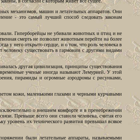
законы, в согласии с которым живет все сущее.
жных механизмов, машин и летательных аппаратов. Они
шление - это самый лучший способ следовать законам
довали. Гиперборейцы не убивали животных и птиц и не
твенная смерть не позволит животным перейти на более
гда у него открыто сердце, и о том, что роль человека в
ет человеку существовать в гармонии с другими видами
звивалась другая цивилизация, принципы существования
овременные ученые иногда называют Лемурией. У этой
ения, пирамиды и огромные аэродромы с рисунками,
цветом кожи, маленькими глазами и черными курчавыми
те исключительно о внешнем комфорте и в пренебрежении
связи. Превыше всего они ставили человека, считая его
ьку уровень их технического развития превышал всякое
поряжении были летательные аппараты, называемыми