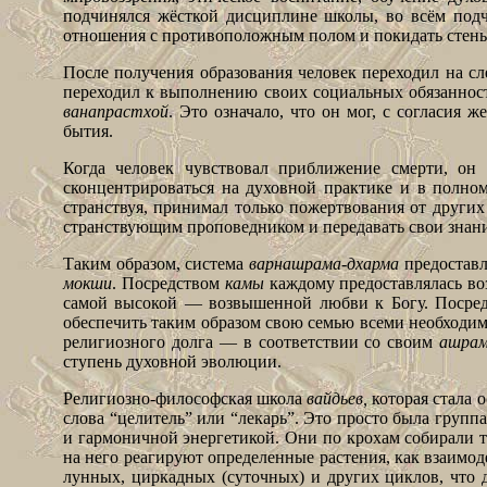
подчинялся жёсткой дисциплине школы, во всём подч
отношения с противоположным полом и покидать стены
После получения образования человек переходил на с
переходил к выполнению своих социальных обязанност
ванапрастхой
. Это означало, что он мог, с согласия
бытия.
Когда человек чувствовал приближение смерти, он
сконцентрироваться на духовной практике и в полном
странствуя, принимал только пожертвования от други
странствующим проповедником и передавать свои знан
Таким образом, система
варнашрама-дхарма
предоставл
мокши
. Посредством
камы
каждому предоставлялась во
самой высокой — возвышенной любви к Богу. Посре
обеспечить таким образом свою семью всеми необход
религиозного долга — в соответствии со своим
ашра
ступень духовной эволюции.
Религиозно-философская школа
вайдьев,
которая стала 
слова “целитель” или “лекарь”. Это просто была групп
и гармоничной энергетикой. Они по крохам собирали т
на него реагируют определенные растения, как взаимо
лунных, циркадных (суточных) и других циклов, что д