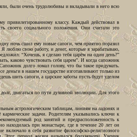
яли, были очень трудолюбивы и вкладывали в него всю
му привилегированному классу. Каждый действовал в
ть своего социального положения. Они считали это
одну ночь сшил ему новые сапоги, чем приятно поразил
 Я люблю свою работу, и денег, которые я зарабатываю,
редложил: “Хочешь, я сделаю тебя царём на один день?”
ать, каково чувствовать себя царем”. И когда сапожник
Сапожник долго ломал голову, что бы такое придумать.
все деньги в нашем государстве изготавливают только из
удешь шить сапоги, а царские заботы пусть будут уделом
долг, двигаться по пути духовной эволюции. Для этого
альным астрологическим таблицам, линиям на ладонях и
ё кармические задачи. Родителям указывались ключи к
 рекомендуемый род занятий и предрасположенность к
но находилась при монастыре, где в течение 20 лет он
ие включало в себя развитие философско-религиозного
ии. Этот период жизни назывался
брахмачари
. Ученик