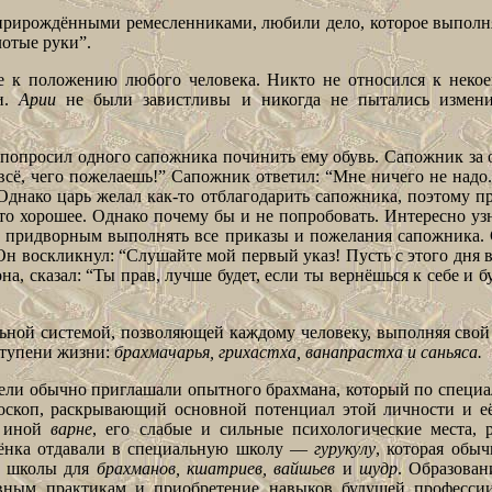
 прирождёнными ремесленниками, любили дело, которое выполн
лотые руки”.
е к положению любого человека. Никто не относился к некое
ми.
Арии
не были завистливы и никогда не пытались измени
 попросил одного сапожника починить ему обувь. Сапожник за 
 всё, чего пожелаешь!” Сапожник ответил: “Мне ничего не надо.
 Однако царь желал как-то отблагодарить сапожника, поэтому п
то хорошее. Однако почему бы и не попробовать. Интересно узн
им придворным выполнять все приказы и пожелания сапожника. 
 Он воскликнул: “Слушайте мой первый указ! Пусть с этого дня 
на, сказал: “Ты прав, лучше будет, если ты вернёшься к себе и б
ьной системой, позволяющей каждому человеку, выполняя свой 
тупени жизни:
брахмачарья, грихастха, ванапрастха и саньяса.
тели обычно приглашали опытного брахмана, который по специ
роскоп, раскрывающий основной потенциал этой личности и е
и иной
варне
, его слабые и сильные психологические места,
бёнка отдавали в специальную школу —
гурукулу
, которая обыч
е школы для
брахманов, кшатриев, вайшьев
и
шудр
. Образован
ховным практикам и приобретение навыков будущей професс