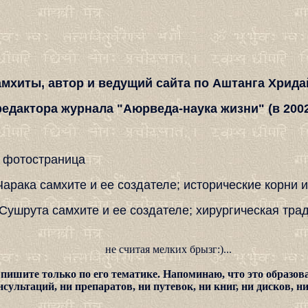
амхиты, автор и ведущий сайта по Аштанга Хрид
едактора журнала "Аюрведа-наука жизни" (в 2002-
я фотостраница
 Чарака самхите и ее создателе; исторические корни
 Сушрута самхите и ее создателе; хирургическая тр
не считая мелких брызг:)...
пишите только по его тематике. Напоминаю, что это образоват
нсультаций, ни препаратов, ни путевок, ни книг, ни дисков, ни