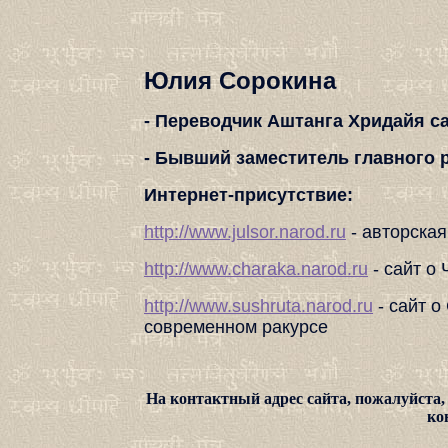
Юлия Сорокина
- Переводчик Аштанга Хридайя с
- Бывший заместитель главного р
Интернет-присутствие:
http://www.julsor.narod.ru
- авторска
http://www.charaka.narod.ru
- сайт о
http://www.sushruta.narod.ru
- сайт о
современном ракурсе
На контактный адрес сайта, пожалуйста, 
ко