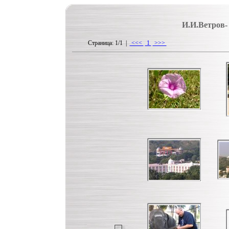
И.И.Ветров-
Страница: 1/1 |
<<<
1
>>>