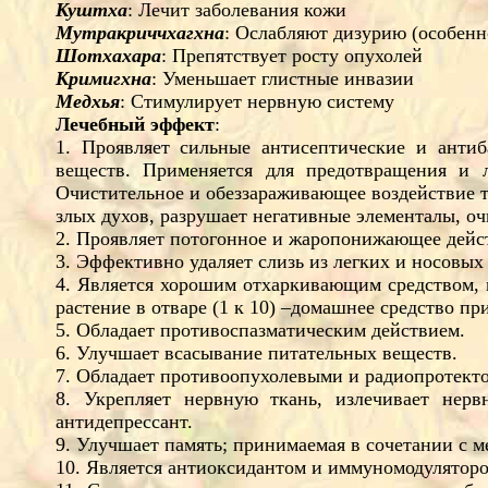
Куштха
: Лечит заболевания кожи
Мутракриччхагхна
: Ослабляют дизурию (особенн
Шотхахара
: Препятствует росту опухолей
Кримигхна
: Уменьшает глистные инвазии
Медхья
: Стимулирует нервную систему
Лечебный эффект
:
1. Проявляет сильные антисептические и антиб
веществ. Применяется для предотвращения и л
Очистительное и обеззараживающее воздействие тул
злых духов, разрушает негативные элементалы, оч
2. Проявляет потогонное и жаропонижающее дейс
3. Эффективно удаляет слизь из легких и носовых
4. Является хорошим отхаркивающим средством, 
растение в отваре (1 к 10) –домашнее средство пр
5. Обладает противоспазматическим действием.
6. Улучшает всасывание питательных веществ.
7. Обладает противоопухолевыми и радиопротект
8. Укрепляет нервную ткань, излечивает нерв
антидепрессант.
9. Улучшает память; принимаемая в сочетании с м
10. Является антиоксидантом и иммуномодулятор