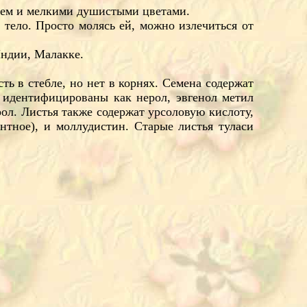
блем и мелкими душистыми цветами.
тело. Просто молясь ей, можно излечиться от
Индии, Малакке.
ть в стебле, но нет в корнях. Семена содержат
 идентифицированы как нерол, эвгенол метил
рол. Листья также содержат урсоловую кислоту,
нтное), и моллудистин. Старые листья туласи