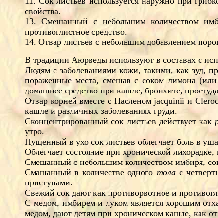
11. Сок листьев используется наружно при гриб
свойства.
13. Смешанный с небольшим количеством имби
противоглистное средство.
14. Отвар листьев с небольшим добавлением пор
В традиции Аюрведы используют в составах с исп
Людям с заболеваниями кожи, такими, как зуд, пр
пораженные места, смешав с соком лимона (или 
домашнее средство при кашле, бронхите, простуда
Отвар корней вместе с Пасленом jacquinii и Cler
кашле и различных заболеваниях груди.
Сконцентрированный сок листьев действует как
утро.
Пущенный в ухо сок листьев облегчает боль в уша
Облегчает состояние при хронической лихорадке, 
Смешанный с небольшим количеством имбиря, сок 
Смашанный в количестве одного
тола
с четвер
приступами.
Свежий сок дают как противорвотное и противогл
С медом, имбирем и луком является хорошим отха
медом, дают детям при хроническом кашле, как о