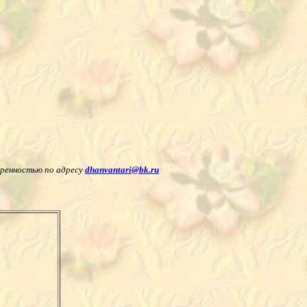
оренностью по адресу
dhanvantari@bk.ru