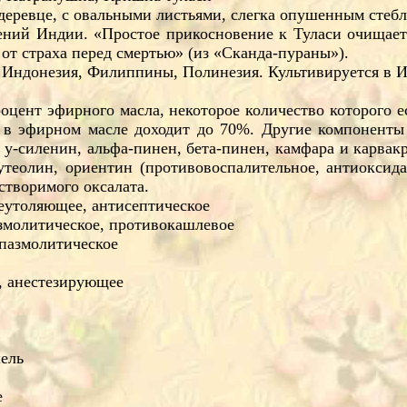
 деревце, с овальными листьями, слегка опушенным сте
ений Индии. «Простое прикосновение к Туласи очищает 
 от страха перед смертью» (из «Сканда-пураны»).
, Индонезия, Филиппины, Полинезия. Культивируется в 
оцент эфирного масла, некоторое количество которого ес
а в эфирном масле доходит до 70%. Другие компоненты
 y-силенин, альфа-пинен, бета-пинен, камфара и карвак
утеолин, ориентин (противовоспалительное, антиоксида
створимого оксалата.
еутоляющее, антисептическое
змолитическое, противокашлевое
спазмолитическое
, анестезирующее
шель
е