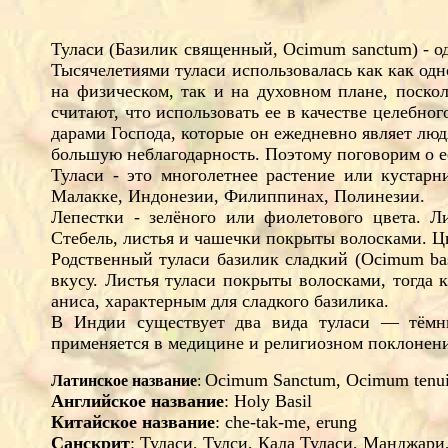
Туласи (Базилик священный, Ocimum sanctum) - 
Тысячелетиями туласи использовалась как как од
на физическом, так и на духовном плане, поск
считают, что использовать ее в качестве целебног
дарами Господа, которые он ежедневно являет людя
большую неблагодарность. Поэтому поговорим о е
Туласи - это многолетнее растение или кустар
Малакке, Индонезии, Филиппинах, Полинезии.
Лепестки - зелёного или фиолетового цвета. Ли
Стебель, листья и чашечки покрыты волосками. Ц
Родственный туласи базилик сладкий (Ocimum ba
вкусу. Листья туласи покрыты волосками, тогда 
аниса, характерным для сладкого базилика.
В Индии существует два вида туласи — тёмны
применяется в медицине и религиозном поклонен
Ocimum Sanctum, Ocimum tenui
Латинское название
:
Английское название
: Holy Basil
Китайское название
: che-tak-me, erung
Санскрит
: Туласи, Тулси, Кала Туласи, Манджар