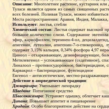
Описание
: Многолетнее растение, кустарник или
Туласи является одним из самых священных раст
всех болезней. Поливая Туласи, можно избавиться
Места распространения: Аравия, Индия, Малакка
Используют
: листья, стебли
Химический состав
: Листья содержат высокий пр
большое количество слизи. Содержание эвгенол
эфир, кариофиллен, терпинен-4-ол, децилалдегид,
апигенин, лутеолин, апигенин-7-o-глюкоронид, л
содержат 3,15% кальция, 0,34% фосфора 4,97 нера
Цинеол – отхаркивающее, дезинфицирующее, бол
Метилевгенол – успокаивающее (седативное), спа
Линалоол – противосудорожное, бактерицидное, 
Карвакрол – бактерицидное, фунгицидное
Евгенол – антисептическое, местно-раздражающее
Действие в аюрведической традиции
:
Джварахара
: Уменьшает лихорадку
Шведана
: Потогонное средство
Швасакасахара
: Устраняет одышку, облегчает ка
Дипана
: Повышает аппетит и пищеварение
Хридайя
: Особо благоприятное действие на сердц