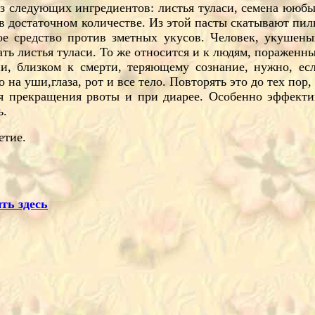
з следующих ингредиентов: листья туласи, семена ююбы
 в достаточном количестве. Из этой пасты скатывают пил
е средство против зметных укусов. Человек, укушеный
ь листья туласи. То же относится и к людям, пораженны
ии, близком к смерти, теряющему сознание, нужно, е
 на уши,глаза, рот и все тело. Повторять это до тех пор,
я прекращения рвоты и при диарее. Особенно эффектив
ь.
етие.
ть здесь