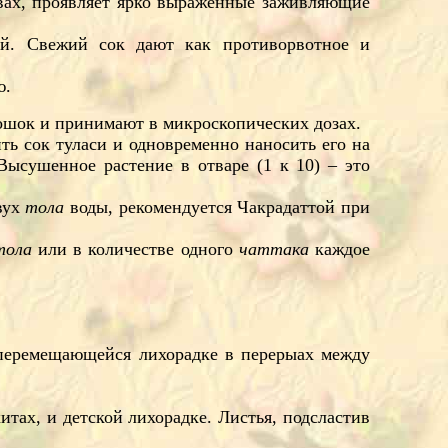
звах, проявляет ярко выраженные заживляющие
ей. Свежий сок дают как противорвотное и
ю.
рошок и принимают в микроскопических дозах.
ть сок туласи и одновременно наносить его на
Высушенное растение в отваре (1 к 10) – это
двух
тола
воды, рекомендуется Чакрадаттой при
тола
или в количестве одного
чаттака
каждое
 перемещающейся лихорадке в перерыах между
ах, и детской лихорадке. Листья, подсластив