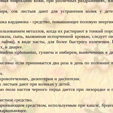
ковых инфекциях кожи, при различных раздражениях, я
ря, сок листьев дают для устранения колик у дет
ошка кардамона - средство, повышающее половую энерги
ользованием металлов, когда их растирают в тонкий по
оказа, сыпь, вызванная испорченной кровью, следует пи
лайма), в виде пасты, для более быстрого излечения. 
х, и диарее.
odendron siphonantus, гуланча и имбирем, вымоченных в 
расаяна
если принимается два раза в день по половине
х.
кровотечениях, дизентерии и диспепсии.
листьев дают при коликах у детей.
тью
тола
настоя черного перца дается при лихорадке и
истное средство.
ркивающим средством, используемым при кашле, бронхит
тхаркивающее.