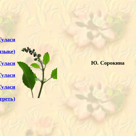
Туласи
языке)
Ю. Сорокина
Туласи
уласи
Туласи
треть)