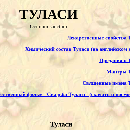
ТУЛАСИ
Ocimum sanctum
Лекарственные свойства 
Химический состав Туласи (на английском 
Предания о 
Мантры Т
Священные имена 
ественный фильм "Свадьба Туласи" (скачать и посмо
Туласи