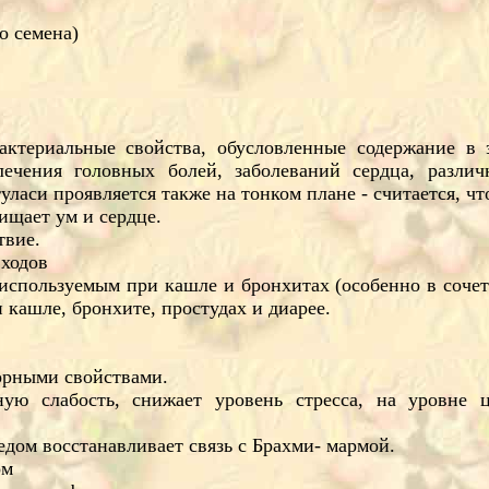
о семена)
актериальные свойства, обусловленные содержание в
ечения головных болей, заболеваний сердца, различ
аси проявляется также на тонком плане - считается, что
ищает ум и сердце.
твие.
 ходов
используемым при кашле и бронхитах (особенно в соче
и кашле, бронхите, простудах и диарее.
орными свойствами.
ную слабость, снижает уровень стресса, на уровне 
едом восстанавливает связь с Брахми- мармой.
ом