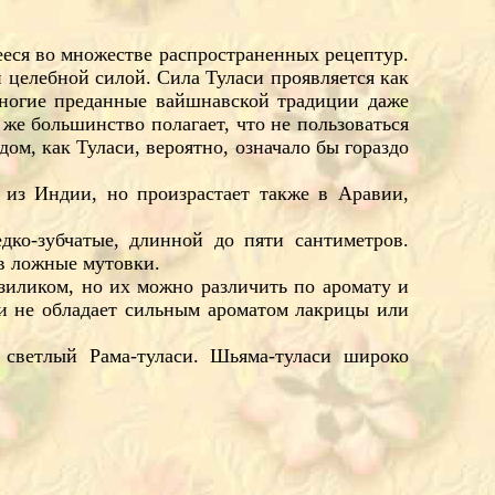
еся во множестве распространенных рецептур.
 целебной силой. Сила Туласи проявляется как
Многие преданные вайшнавской традиции даже
 же большинство полагает, что не пользоваться
ом, как Туласи, вероятно, означало бы гораздо
 из Индии, но произрастает также в Аравии,
едко-зубчатые, длинной до пяти сантиметров.
в ложные мутовки.
зиликом, но их можно различить по аромату и
аси не обладает сильным ароматом лакрицы или
светлый Рама-туласи. Шьяма-туласи широко