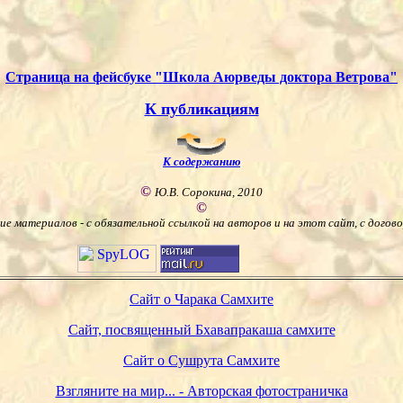
Страница на фейсбуке "Школа Аюрведы доктора Ветрова"
К публикациям
К содержанию
©
Ю.В. Сорокина, 2010
©
е материалов - с обязательной ссылкой на авторов и на этот сайт, с догов
Сайт о Чарака Самхите
Сайт, посвященный Бхавапракаша самхите
Сайт о Сушрута Самхите
Взгляните на мир... - Авторская фотостраничка