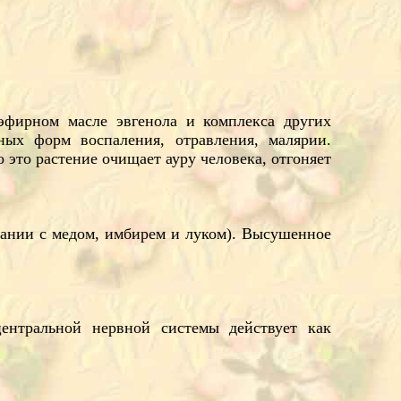
 эфирном масле эвгенола и комплекса других
ных форм воспаления, отравления, малярии.
 это растение очищает ауру человека, отгоняет
тании с медом, имбирем и луком). Высушенное
центральной нервной системы действует как