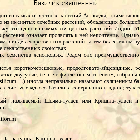
Базилик священный
одно из самых известных растений Аюрведы, применяюще
но из именитых лечебных растений, обладающих большой
ольку это одно из самых священных растений Индии. 
о растения означает проявлять к ней непочтение. Однако
м в виде лекарственных растений, и тем более таким чуд
е лекарственных свойствах.
ник семейства яснотковых. Родом оно преимущественно
стья короткочерешковые, продолговато-яйцевидные, р
ветки двугубые, белые с фиолетовым оттенком, собраны 
silicum L.) иногда неправильно называют священным ба
как листья сладкого базилика совершенно гладкие; тул
й, называемый Шьяма-туласи или Кришна-туласи и 
ии.
florum
и, Патрапушпа, Кришна туласи