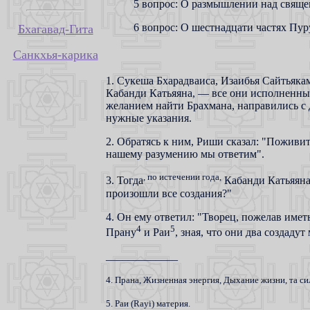
5 вопрос: О размышлении над свящ
6 вопрос: О шестнадцати частях Пур
Бхагавад-Гита
Санкхья-карика
1. Сукеша Бхарадваиса, Изаибья Сайтьяка
Кабанди Катьяяна, — все они исполненные
желанием найти Брахмана, направились с 
нужные указания.
2. Обратясь к ним, Риши сказал: "Поживит
нашему разумению мы ответим".
, по истечении года,
3. Тогда
Кабанди Катьяяна,
произошли все создания?"
4. Он ему ответил: "Творец, пожелав име
4
5
Прану
и Раи
, зная, что они два создаду
_____________
4. Прана, Жизненная энергия, Дыхание жизни, та сил
5. Раи (Rayi) материя.