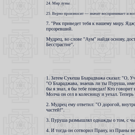
24. Мир луны.
25. Верно произносит — значит воспринимает и во
7. "Рик приведет тебя к нашему миру. Ядж
прозревший.
Мудрец, во слове "Аум" найдя основу, дос
Бесстрастие".
1. Затем Сукеша Бхарадважа сказал: "О, У
"О Бхараджава, знаешь ли ты Пуруша, име
бы я знал, я бы тебе поведал! Кто говорит
Молча он сел в колесницу и уехал. Теперь
2. Мудрец ему ответил: "О дорогой, внутр
частей!".
3. Пуруша размышлял однажды о том, с чьи
4. И тогда он сотворил Прану, из Праны вер