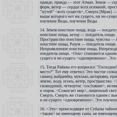
правде, правда — этот Атман. Земля — сер
форм, ветер — сердце всех осязаний, про
"путей" <всех существ>, Смерть [Мрак] —
выше которого нет ни сущего, ни не-суще
поучение Веды, поучение Веды.
14. Земля поистине пища, вода — поедате
поистине пища, ветер — поедатель пищи.
Пространство поистине пища, чувства — 
поистине пища, Разум — поедатель пищи.
Непроявленное поистине пища, Непреход
поедатель пищи. <Она> становится одним 
сущего и не-сущего <одновременно>. Это 
15. Тогда Райква его вопросил: "Господин!
место?" Тот ему ответил: Это чистое сознан
саману, вайрамбху, мукхью, антарьяму, пр
землю, воду, огонь, ветер, пространство. 
сновидений, четвертое <состояние>, вели
и порок. <Сожигает мир>, лишенный света
Смерть. Смерть же становится одним с вы
и не-сущего <одновременно>. Это поучени
16. <Это> происходящее от Субалы тайное 
<также> не имеющему сына, не имеющему 