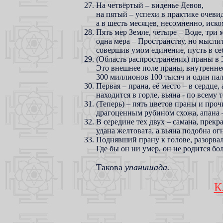
На четвёртый – виденье Девов,
на пятый – успехи в практике очеви
а в шесть месяцев, несомненно, иско
Пять мер Земле, четыре – Воде, три 
одна мера – Пространству, но мыслит
совершив умом единение, пусть в се
(Область распространения) праны в 3
Это внешнее поле праны, внутреннее
300 миллионов 100 тысяч и один пал
Первая – прана, её место – в сердце,
находится в горле, вьяна - по всему 
(Теперь) – пять цветов праны и проч
драгоценным рубином схожа, апана –
В середине тех двух – самана, прекра
удана желтовата, а вьяна подобна ог
Поднявший прану к голове, разорвал
Где бы он ни умер, он не родится бо
Такова
упанишада.
К