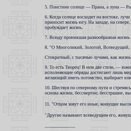
5. Поистине солнце — Прана, а луна — Раи
6. Когда солнце восходит на востоке, лучи
приносит жизнь югу. На западе, на севере
пробуждает жизнь.
7. Всюду проникшая разнообразная жизнь э
8. "О Многоликий, Золотой, Всеведущий, 
Стократный, с тысячью лучами, как жизн
9. То есть Творец! В нем две стези, — ю
исполняющие обряды достигают лишь мира
желающий иметь потомство, выбирает южн
10. Шествуя по северному пути и стремяс
основа жизни, бессмертие, бесстрашие, выс
11. "Отцом зовут его иные, живущие высо
"Другие называют всеведущим его, живущ
_____________