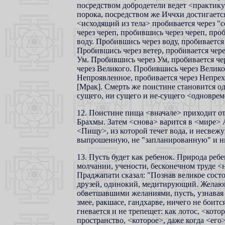
посредством добродетели ведет <практик
порока, посредством же Иччхи достигаетс
<исходящий из тела> пробивается через 
через череп, пробившись через череп, про
воду. Пробившись через воду, пробивается 
Пробившись через ветер, пробивается чере
Ум. Пробившись через Ум, пробивается че
через Великого. Пробившись через Велико
Непроявленное, пробивается через Непрех
[Мрак]. Смерть же поистине становится о
сущего, ни сущего и не-сущего <одноврем
12. Поистине пища <вначале> приходит от
Брахмы. Затем <снова> варится в <мире> 
<Пищу>, из которой течет вода, и несвеж
выпрошенную, не "запланированную" и ни
13. Пусть будет как ребенок. Природа реб
молчании, учености, бесконечном труде <
Праджапати сказал: "Познав великое состо
друзей, одинокий, медитирующий. Желаю
обветшавшими желаниями, пусть, узнавая 
змее, ракшасе, гандхарве, ничего не боится
гневается и не трепещет: как лотос, <кото
пространство, <которое>, даже когда <его>