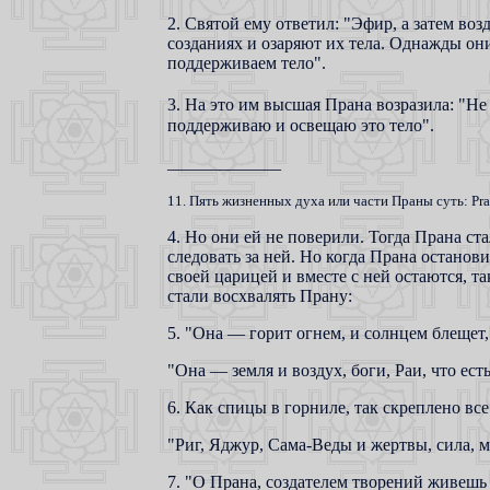
2. Святой ему ответил: "Эфир, а затем возду
созданиях и озаряют их тела. Однажды они
поддерживаем тело".
3. На это им высшая Прана возразила: "Не
поддерживаю и освещаю это тело".
_____________
11. Пять жизненных духа или части Праны суть: Pra
4. Но они ей не поверили. Тогда Прана ст
следовать за ней. Но когда Прана останов
своей царицей и вместе с ней остаются, т
стали восхвалять Прану:
5. "Она — горит огнем, и солнцем блещет, 
"Она — земля и воздух, боги, Раи, что есть,
6. Как спицы в горниле, так скреплено все
"Риг, Яджур, Сама-Веды и жертвы, сила, м
7. "О Прана, создателем творений живешь 