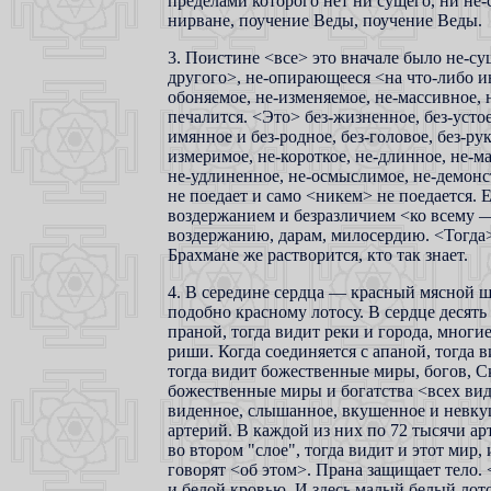
пределами которого нет ни сущего, ни не
нирване, поучение Веды, поучение Веды.
3. Поистине <все> это вначале было не-с
другого>, не-опирающееся <на что-либо ино
обоняемое, не-изменяемое, не-массивное, 
печалится. <Это> без-жизненное, без-устое, 
имянное и без-родное, без-головое, без-рук
измеримое, не-короткое, не-длинное, не-м
не-удлиненное, не-осмыслимое, не-демонс
не поедает и само <никем> не поедается. Е
воздержанием и безразличием <ко всему —
воздержанию, дарам, милосердию. <Тогда> 
Брахмане же растворится, кто так знает.
4. В середине сердца — красный мясной ш
подобно красному лотосу. В сердце десять
праной, тогда видит реки и города, многие
риши. Когда соединяется с апаной, тогда в
тогда видит божественные миры, богов, Ск
божественные миры и богатства <всех видо
виденное, слышанное, вкушенное и невкуше
артерий. В каждой из них по 72 тысячи ар
во втором "слое", тогда видит и этот мир
говорят <об этом>. Прана защищает тело.
и белой кровью. И здесь малый белый лото