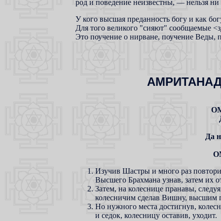
род и поведение неизвестны, — нельзя ни 
У кого высшая преданность богу и как бог
Для того великого "сияют" сообщаемые <з
Это поучение о нирване, поучение Веды, 
АМРИТАНА
ОМ
Да н
О
Изучив Шастры и много раз повтори
Высшего Брахмана узнав, затем их от
Затем, на колеснице пранавы, следу
колесничим сделав Вишну, высшим п
Но нужного места достигнув, колес
и седок, колесницу оставив, уходит.