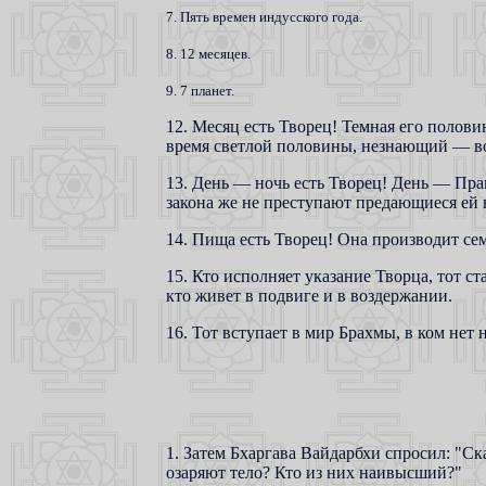
7. Пять времен индусского года.
8. 12 месяцев.
9. 7 планет.
12. Месяц есть Творец! Темная его полов
время светлой половины, незнающий — во
13. День — ночь есть Творец! День — Пран
закона же не преступают предающиеся ей 
14. Пища есть Творец! Она производит сем
15. Кто исполняет указание Творца, тот с
кто живет в подвиге и в воздержании.
16. Тот вступает в мир Брахмы, в ком нет 
1. Затем Бхаргава Вайдарбхи спросил: "Ска
озаряют тело? Кто из них наивысший?"