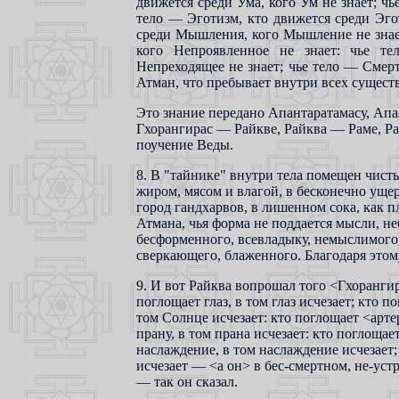
движется среди Ума, кого Ум не знает; чь
тело — Эготизм, кто движется среди Эго
среди Мышления, кого Мышление не знает
кого Непроявленное не знает: чье те
Непреходящее не знает; чье тело — Смерть
Атман, что пребывает внутри всех сущест
Это знание передано Апантаратамасу, Апа
Гхорангирас — Райкве, Райква — Раме, Ра
поучение Веды.
8. В "тайнике" внутри тела помещен чист
жиром, мясом и влагой, в бесконечно ущер
город гандхарвов, в лишенном сока, как п
Атмана, чья форма не поддается мысли, неб
бесформенного, всевладыку, немыслимого,
сверкающего, блаженного. Благодаря этом
9. И вот Райква вопрошал того <Гхорангир
поглощает глаз, в том глаз исчезает; кто 
том Солнце исчезает: кто поглощает <арт
прану, в том прана исчезает: кто поглощае
наслаждение, в том наслаждение исчезает;
исчезает — <а он> в бес-смертном, не-уст
— так он сказал.