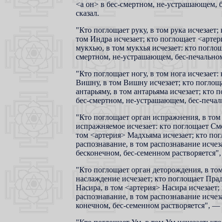
<а он> в бес-смертном, не-устрашающем, б
сказал.
"Кто поглощает руку, в том рука исчезает; 
том Индра исчезает; кто поглощает <арте
мукхью, в том мукхья исчезает: кто погло
смертном, не-устрашающем, бес-печальном,
"Кто поглощает ногу, в том нога исчезает:
Вишну, в том Вишну исчезает; кто поглоща
антарьяму, в том антарьяма исчезает; кто 
бес-смертном, не-устрашающем, бес-печаль
"Кто поглощает орган испражнения, в том
испражняемое исчезает: кто поглощает Сме
том <артерия> Мадхьяма исчезает; кто пог
распознавание, в том распознавание исчез
бесконечном, бес-семенном растворяется",
"Кто поглощает орган деторождения, в том
наслаждение исчезает; кто поглощает Пра
Насира, в том <артерия> Насира исчезает; 
распознавание, в том распознавание исчез
конечном, бес-семенном растворяется", — 