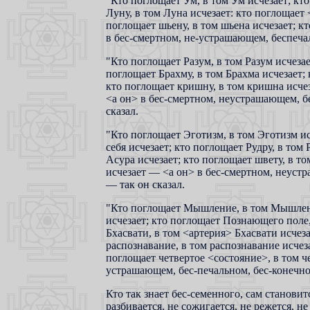
"Кто поглощает Ум, в том Ум исчезает; кт
Луну, в том Луна исчезает: кто поглощае
поглощает шьену, в том шьена исчезает; к
в бес-смертном, не-устрашающем, беспечал
"Кто поглощает Разум, в том Разум исчезае
поглощает Брахму, в том Брахма исчезает;
кто поглощает кришну, в том кришна исчез
<а он> в бес-смертном, неустрашающем, бе
сказал.
"Кто поглощает Эготизм, в том Эготизм и
себя исчезает; кто поглощает Рудру, в том
Асура исчезает; кто поглощает швету, в то
исчезает — <а он> в бес-смертном, неустр
— так он сказал.
"Кто поглощает Мышление, в том Мышление
исчезает; кто поглощает Познающего поле
Бхасвати, в том <артерия> Бхасвати исчеза
распознавание, в том распознавание исчез
поглощает четвертое <состояние>, в том ч
устрашающем, бес-печальном, бес-конечном
Кто так знает бес-семенного, сам становит
разбивается, не сожигается, не режется, 