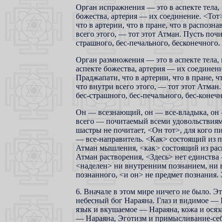
Орган испражнения — это в аспекте тела, 
божества, артерия — их соединение. <Тот>
что в артерии, что в пране, что в распозн
всего этого, — тот этот Атман. Пусть поч
страшного, бес-печального, бесконечного.
Орган размножения — это в аспекте тела,
аспекте божества, артерия — их соединени
Праджапати, что в артерии, что в пране, ч
что внутри всего этого, — тот этот Атма
бес-страшного, бес-печального, бес-конечн
Он — всезнающий, он — все-владыка, он 
всего — почитаемый всеми удовольствиям
шастры не почитает, <Он тот>, для кого 
— все-направитель. <Как> состоящий из 
Атман мышления, <как> состоящий из ра
Атман растворения, <Здесь> нет единства
<наделен> ни внутренним познанием, ни в
познанного, <и он> не предмет познания.
6. Вначале в этом мире ничего не было. Э
небесный бог Нараяна. Глаз и видимое — 
язык и вкушаемое — Нараяна, кожа и ося
— Нараяна, Эготизм и примысливание-себ