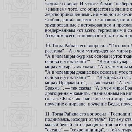
<тогда> говорят. И <этот> Атман "не бер
<знанием> того, кто опирается на знание
жертвоприношениями, ни мощной аскезой,
<соблюдения> ашрамных <правил>, ни ин
эрудированные с истолкованием и просла
воздержанным <от всего, терпеливым и со
Атманом всего становится тот, кто так знае
10. Тогда Райква его вопросил: "Господин
расатала". "А в чем <утверждены> миры ра
"А в чем миры бхур как основа и уток ткан
основа и уток ткани?" — "В мирах сувар",
мирах махар",-так сказал. "А в чем миры 
"А в чем миры джанас как основа и уток т
основа и уток ткани?" — "В мирах сатья",
мирах Праджапати", — так сказал. "А в ч
Брахмы", — так сказал. "А в чем миры Бр
драгоценным камням, <нанизанным на нить
сказал. <Кто> так знает <все> эти миры к
поучение о нирване, поучение Веды, поуч
11. Тогда Райква его вопросил: "Господин
поднимаясь, исходит от тела?" Тот ему от
малый белый лотос расцветает во все стор
"океана" — "сокровищница", в той четыре