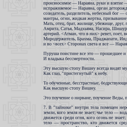
произносимое — Нараяна, руки и взятие 
испражняемое — Нараяна, орган деторожд
созидатель, разделитель, небесный бог —
мантры, огни, жидкая жертва, призывани
Мать, отец, брат, жилище, убежище, друг,
Амрита, Сатья, Мадхьяма, Насира, Шишура
артерий. <Атман, что в них> ревет, поет, 
Миродержитель, Брахма, Праджапати, Индр
и во <всех> Сторонах света и все — Нарая
Пуруша поистине все это — прошедшее и 
И владыка бессмертности.
Эту высшую стопу Вишну всегда видят му
Как глаз, "пристегнутый" к небу.
То обученные, бесстрастные, бодрствующ
Как высшую стопу Вишну.
Это поучение о нирване, поучение Веды, 
7. В "тайнике" внутри тела помещен нер
земли, кого земля не знает; чье тело — вод
движется среди огня, кого огонь не знает;
тело — пространство, кто движется сред