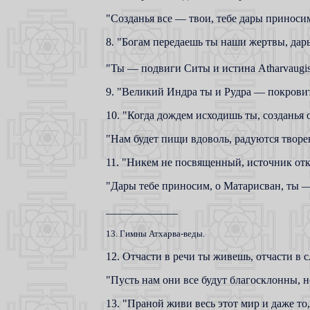
"Созданья все — твои, тебе дары приноси
8. "Богам передаешь ты наши жертвы, дар
"Ты — подвиги Ситы и истина Atharvaugis
9. "Великий Индра ты и Рудра — покровите
10. "Когда дождем исходишь ты, созданья
"Нам будет пищи вдоволь, радуются творе
11. "Никем не посвященный, источник отк
"Дары тебе приносим, о Матарисван, ты 
_____________
13. Гимны Атхарва-веды.
12. Отчасти в речи ты живешь, отчасти в с
"Пусть нам они все будут благосклонны, н
13. "Праной живи весь этот мир и даже то,