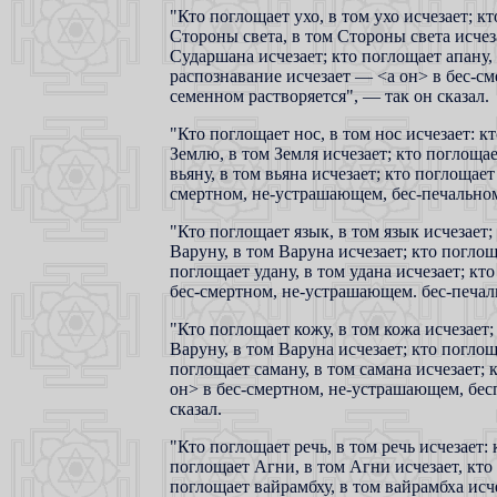
"Кто поглощает ухо, в том ухо исчезает; 
Стороны света, в том Стороны света исче
Сударшана исчезает; кто поглощает апану, 
распознавание исчезает — <а он> в бес-см
семенном растворяется", — так он сказал.
"Кто поглощает нос, в том нос исчезает: к
Землю, в том Земля исчезает; кто поглоща
вьяну, в том вьяна исчезает; кто поглощае
смертном, не-устрашающем, бес-печальном,
"Кто поглощает язык, в том язык исчезает
Варуну, в том Варуна исчезает; кто погло
поглощает удану, в том удана исчезает; кт
бес-смертном, не-устрашающем. бес-печаль
"Кто поглощает кожу, в том кожа исчезает;
Варуну, в том Варуна исчезает; кто погло
поглощает саману, в том самана исчезает;
он> в бес-смертном, не-устрашающем, бесп
сказал.
"Кто поглощает речь, в том речь исчезает:
поглощает Агни, в том Агни исчезает, кто
поглощает вайрамбху, в том вайрамбха исч