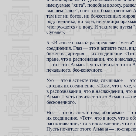
именуемые "хита", подобны волосу, разде
высшем "слое", спит этот божественный Ат
там нет ни богов, ни божественных миров,
родственника, ни вора, ни убийцы брахма
<погружается> в воду. И таким же путем 
Субале>.
5. <Высшее начало> распределяет "места
соединения. Глаз — это в аспекте тела, ви
божества, артерия — их соединение. <Тот>,
пране, что в распознавании, что в наслажд
— тот этот Атман. Пусть почитает этого 
печального, бес-конечного.
Ухо — это в аспекте тела, слышимое — это
артерия их соединение. <Тот>, что в ухе, 
в распознавании, что в наслаждении, что в
Атман. Пусть почитает этого Атмана — не
бесконечного.
Нос — это в аспекте тела, обоняемое — эт
их соединение. <Тот>, что в носу, что в об
распознавании, что в наслаждении, что в п
Пусть почитает этого Атмана — не-старею