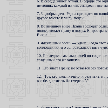
6. В сердце живет Атман. В сердце сто од
имеющих каждый из них семьдесят две тыс
7. За добрые дела Удана приводит по одно
другое вместе к миру людей.
8. Во внешнем мире Прана восходит солнц
поддерживает прану в людях. В пространст
Вияна.
9. Жизненный огонь — Удана. Когда этот 
воплощению; его сопровождают пять чувст
10. Последнею мыслью своей он соединяет
созданный его желаниями.
11. Кто знает Прану, не остается без пото
12. "Тот, кто узнал начало, и развитие, 
в себе, достигать бессмертия"."
1. Затем спросил его Саурьяяни Гаргья: "С