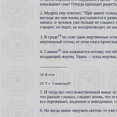
показывает сны? Откуда приходит радость 
2. Мудрец ему ответил: "При закате солнц
восходе же они вновь рассыпаются в разны
манасе, и человек уже больше не слышит, н
говорит, не берет, не воспроизводит, не вы
19
3. В граде
не спят одни жертвенные огн
жертвенный огонь; от огня очага происхо
20
4. Самана
она называется потому, что 
воздающий жертву, Удана — плод жертвы,
_____________
19. В теле.
20. Т. е. "сливающей".
5. И тогда (во сне) божественный манас ис
что раньше слышал, слышит вновь, что ис
все переживает, виденное и невиденное, 
6. Но когда манас окружен светом, то уже б