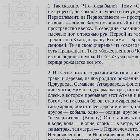
1. Так сказано. "Что тогда было?" Тому <
не-сущего", не <было> и сущего и несуще
Первоэлемент, из Первоэлемента — простра
из воды — земля. Затем появилось яйцо. О
пространство вверху. В середине <возник>
тысячью ног, с тысячью рук. Первой из <в
трехногого Кхандапарашу. Его имя — Брах
сыновей. Те <в свою очередь> из <своего
суть Праджапати. Того <божественного Че
из ног родился шудра. Из <его> ума рожде
сердца рождается все это.
2. Из <его> нижнего дыхания <возникли> 
травы и деревья, из лба родился рожденны
Яджурведа, Самаведа, Атхарваведа, фонети
дискурсия, миманса, дхармашастры, истол
блеск, в котором пребывает этот Атман и
богом, <он> создал богов, став мудрецом
гандхарвов, обитателей деревни и леса, 
другое — кобыла, одно — ослица, другое 
"вседержитель" (Вишну). Он, становясь в 
в воде, вода — в огне, огонь — в ветре, в
танматрах, танматры — в Первоэлементе,
Непроявленное — в Непреходящем, Непрех