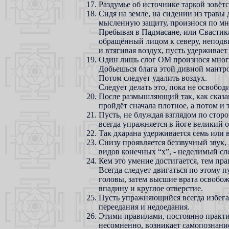
Раздумье об источнике таркой зовётс
Сидя на земле, на сидении из травы 
мысленную защиту, произнося по мно
Пребывая в Падмасане, или Свастика
обращённый лицом к северу, непод
и втягивая воздух, пусть удерживает
Один лишь слог ОМ произнося мног
Добьешься блага этой дивной мантр
Потом следует удалить воздух.
Следует делать это, пока не освобод
После размышляющий так, как сказа
пройдёт сначала плотное, а потом и т
Пусть, не блуждая взглядом по стор
всегда упражняется в йоге великий 
Так дхарана удерживается семь или в
Снизу проявляется беззвучный звук,
видов конечных “х”, - неделимый сло
Кем это умение достигается, тем пра
Всегда следует двигаться по этому пу
головы, затем высшие врата освобож
впадину и круглое отверстие.
Пусть упражняющийся всегда избегае
переедания и недоедания.
Этими правилами, постоянно практ
несомненно, возникает самопознани