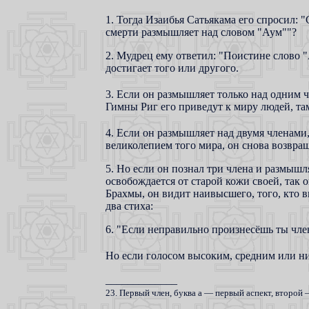
1. Тогда Изаибья Сатьякама его спросил: "
смерти размышляет над словом "Аум""?
2. Мудрец ему ответил: "Поистине слово
достигает того или другого.
3. Если он размышляет только над одним 
Гимны Риг его приведут к миру людей, там
4. Если он размышляет над двумя членами,
великолепием того мира, он снова возвращ
5. Но если он познал три члена и размышл
освобождается от старой кожи своей, так 
Брахмы, он видит наивысшего, того, кто 
два стиха:
6. "Если неправильно произнесёшь ты член
Но если голосом высоким, средним или ни
_____________
23. Первый член, буква а — первый аспект, второй 