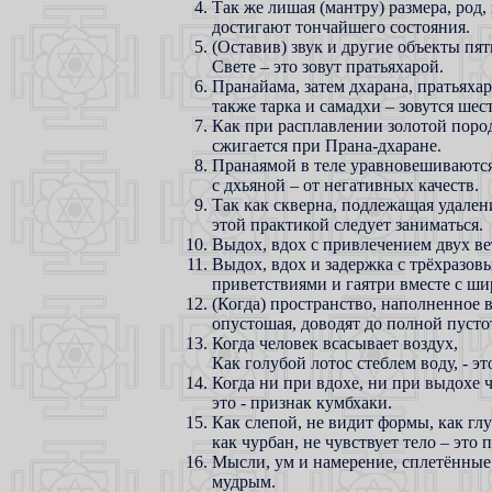
Так же лишая (мантру) размера, род
достигают тончайшего состояния.
(Оставив) звук и другие объекты пя
Свете – это зовут пратьяхарой.
Пранайама, затем дхарана, пратьяхар
также тарка и самадхи – зовутся ше
Как при расплавлении золотой поро
сжигается при Прана-дхаране.
Пранаямой в теле уравновешиваются 
с дхьяной – от негативных качеств.
Так как скверна, подлежащая удален
этой практикой следует заниматься.
Выдох, вдох с привлечением двух вет
Выдох, вдох и задержка с трёхразо
приветствиями и гаятри вместе с ши
(Когда) пространство, наполненное 
опустошая, доводят до полной пустот
Когда человек всасывает воздух,
Как голубой лотос стеблем воду, - э
Когда ни при вдохе, ни при выдохе ч
это - признак кумбхаки.
Как слепой, не видит формы, как глу
как чурбан, не чувствует тело – это 
Мысли, ум и намерение, сплетённые
мудрым.