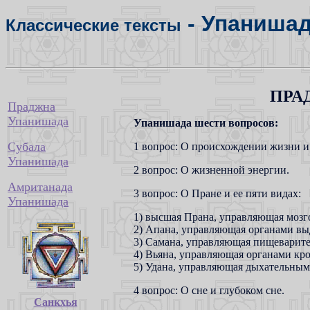
- Упаниша
Классические тексты
ПРА
Праджна
Упанишада
Упанишада шести вопросов:
Субала
1 вопрос: О происхождении жизни и
Упанишада
2 вопрос: О жизненной энергии.
Амританада
3 вопрос: О Пране и ее пяти видах:
Упанишада
1) высшая Прана, управляющая моз
2) Апана, управляющая органами вы
3) Самана, управляющая пищеварит
4) Вьяна, управляющая органами кр
5) Удана, управляющая дыхательным
4 вопрос: О сне и глубоком сне.
Санкхья