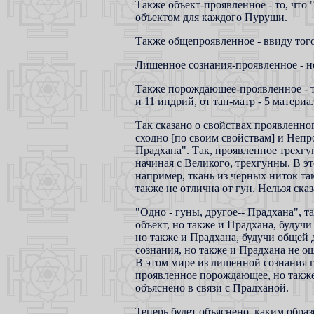
Также объект-проявленное - то, что 
объектом для каждого Пуруши.
Также общепроявленное - ввиду того
Лишенное сознания-проявленное - не
Также порождающее-проявленное - та
и 11 индрий, от тан-матр - 5 матери
Так сказано о свойствах проявленн
сходно [по своим свойствам] и Непро
Прадхана". Так, проявленное трехгу
начиная с Великого, трехгунны. В э
например, ткань из черных ниток та
также не отлична от гун. Нельзя сказ
"Одно - гуны, другое-- Прадхана", т
объект, но также и Прадхана, будуч
но также и Прадхана, будучи общей 
сознания, но также и Прадхана не ощ
В этом мире из лишенной сознания 
проявленное порождающее, но также 
объяснено в связи с Прадханой.
Теперь будет объяснено, каким образ