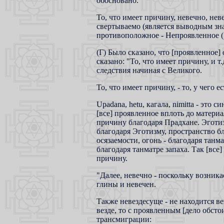
обосновано.
То, что имеет причину, невечно, нев
свертываемо (является выводным знак
противоположное - Непроявленное (
(Г) Было сказано, что [проявленное]
сказано: "То, что имеет причину, и т.
следствия начиная с Великого.
То, что имеет причину, - то, у чего е
Upadana, hetu, кагала, nimitta - это
[все] проявленное вплоть до матери
причину благодаря Прадхане. Эготизм
благодаря Эготизму, пространство бл
осязаемости, огонь - благодаря танма
благодаря танматре запаха. Так [вс
причину.
"Далее, невечно - поскольку возника
глины и невечен.
Также невездесуще - не находится в
везде, то с проявленным [дело обсто
трансмиграции: