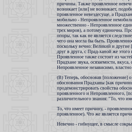
причины. Также проявленное невечно
возникает [или] не возникает, подоб
проявленное невездесуще, а Прадхан
мобильно - Непроявленное немобильн
множественно - Непроявленное един
трех миров), а потому единична. Пр
опоры, так как не является следстви
чего она могла бы быть. Проявленно
поскольку вечно: Великий и другие 
друг в друга, с Прад-ханой же этого
Проявленное также состоит из частей
Прадхане звука, осязаемости, вкуса,
Непроявленное независимо, властно
(В) Теперь, обосновав [положение] 
обоснования Прадханы [как причин
продемонстрировать свойства обосно
проявленного и Непроявленного, [п
различительного знания: "То, что име
То, что имеет причину, - проявленно
проявленное). Что же является причи
Невечно - гибнущее, в смысле сокр