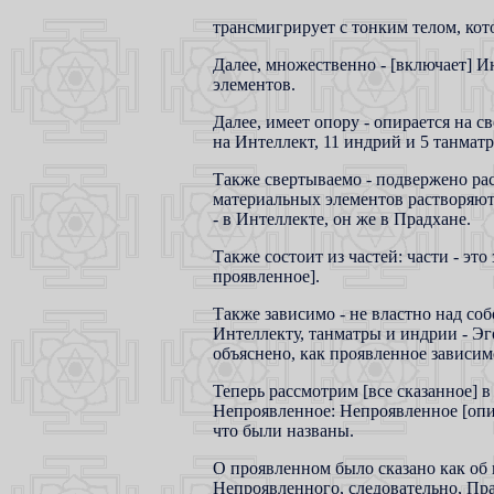
трансмигрирует с тонким телом, кот
Далее, множественно - [включает] И
элементов.
Далее, имеет опору - опирается на 
на Интеллект, 11 индрий и 5 танматр
Также свертываемо - подвержено ра
материальных элементов растворяются
- в Интеллекте, он же в Прадхане.
Также состоит из частей: части - это
проявленное].
Также зависимо - не властно над со
Интеллекту, танматры и индрии - Эг
объяснено, как проявленное зависим
Теперь рассмотрим [все сказанное] 
Непроявленное: Непроявленное [опи
что были названы.
О проявленном было сказано как об
Непроявленного, следовательно, Прад