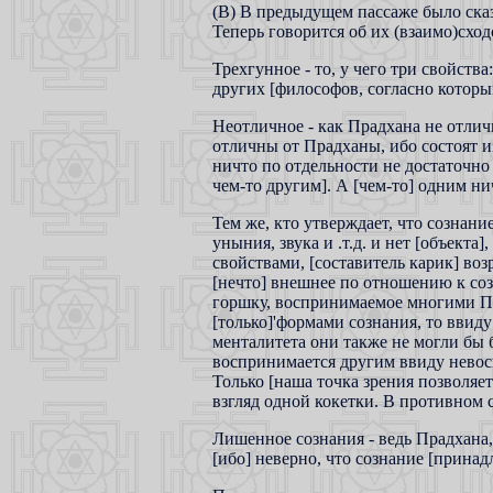
(В) В предыдущем пассаже было ска
Теперь говорится об их (взаимо)сход
Трехгунное - то, у чего три свойства
других [философов, согласно которым
Неотличное - как Прадхана не отличн
отличны от Прадханы, ибо состоят из
ничто по отдельности не достаточно 
чем-то другим]. А [чем-то] одним н
Тем же, кто утверждает, что сознани
уныния, звука и .т.д. и нет [объекта]
свойствами, [составитель карик] воз
[нечто] внешнее по отношению к соз
горшку, воспринимаемое многими Пур
[только]'формами сознания, то вви
менталитета они также не могли бы 
воспринимается другим ввиду невосп
Только [наша точка зрения позволяе
взгляд одной кокетки. В противном 
Лишенное сознания - ведь Прадхана,
[ибо] неверно, что сознание [прина