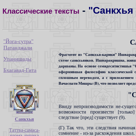
-
"Санкхья 
Классические тексты
"Йога-сутра"
С
Патанджали
Фрагмент из "Санкхья-карики" Ишваракр
Упанишады
схеме санкхьяиков. Ишваракришна, живши
даршаны. На основе семидесятистишья "С
Бхагавад-Гита
офoрмившая философию классической с
сплошным переводом, а с приложением 
Вачаспати Мишры (В), что позволяет пред
"С
Ввиду непроиэводимости не-сущего,
возможности произвести [только
следствие [пред] существует (9).
Санкхья
(Г) Так что, эти следствия начина
Таттва-самаса-
сомнение - из-за расхождения школ.
крама-дипика