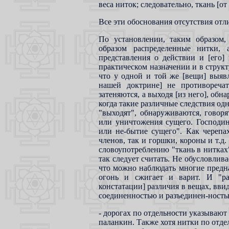
веса ниток; следовательно, ткань [от
Все эти обоснования отсутствия отл
По установлении, таким образом,
образом распределенные нитки, 
представления о действии и [его]
практическом назначении и в структ
что у одной и той же [вещи] выявл
нашей доктрине] не противореча
затеняются, а выходя [из него], обн
когда такие различные следствия одни
"выходят", обнаруживаются, говоря
или уничтожения сущего. Господин
или нe-бытие сущего". Как череп
членов, так и горшки, короны и т.д.
словоупотреблению "ткань в нитках"
так следует считать. Не обусловлив
что можно наблюдать многие предна
огонь и сжигает и варит. И "ра
констатации] различия в вещах, ввид
соединенностью и разъединен-ность
- дорогах по отдельности указывают 
паланкин. Также хотя нитки по отдел