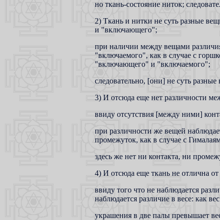
но ткань-состояние ниток; следовател
2) Ткань и нитки не суть разные ве
и "включающего";
при наличии между вещами различи
"включаемого", как в случае с горш
"включающего" и "включаемого";
следовательно, [они] не суть разные
3) И отсюда еще нет различности ме
ввиду отсутствия [между ними] конт
при различности же вещей наблюдаетс
промежуток, как в случае с Гималая
здесь же нет ни контакта, ни промеж
4) И отсюда еще ткань не отлична от
ввиду того что не наблюдается различ
наблюдается различие в весе: как вес
украшения в две палы превышает вес