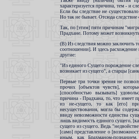
Также ввиду [наличия] бытия при
характеризуется причина, тем - и сле
Если бы следствие не существовало 
Но так не бывает. Отсюда следствие 
Так, по [этим] пяти причинам "мигр
Прадхане. Потому может возникнуть 
(В) Из следствия можно заключить т
соотношении]. И здесь расхождение 
другие:
"Из единого Сущего порождение след
возникает из сущего", а старцы [сан
Первые три точки зрения не позвол
прочих [объектов чувств], котор
[способностью вызывать] удовольс
причина - Прадхана, то, что имеет п
из не-сущего, то как [его] при
несуществования, могла бы содержат
ввиду невозможности единства суще
лишь видимость единого сущего, [ка
сущего из сущего. Ведь "недвойств
[само] представление о [возможност
иным, как Брахманом-познанием.