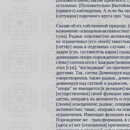
[положительное] бытие приятного, 
остальные. [Положительно-]бытийный
(прямого) наблюдения. А если бы он
[ситуации] порочного круга при "па
Сказав об их собственной природе, [
назначение освещения-активностиогр
гуна]. Раджас повсеместно активизир
не ограничивал [его своей] тяжесть
[саттву] лишь в отдельных случаях -
задаче [гун, составитель карик] ск
доминации-опоре-порождениисоедине
слове] соотносится с каждым [комп
этих [гун], "восходящая" по причине
другими. Так, саттва Доминируя на
умиротворения, также раджас, домини
доминируя над саттвой и раджасом,
"опора" не вмещается [в реляцию] в
[осуществлении] своей функции завис
саттва, опираясь на активность и ог
[своим] освещением; раджас, опирая
активностью; тамас, опираясь на ос
ограничения. Имеющие функцию вза
Порождение же - трансформация, в с
[здесь и] нет [отношения] причинно