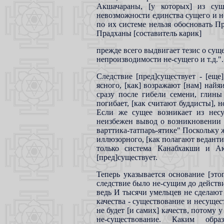
Акшачараны, [у которых] из су
невозможности единства сущего и не
по их системе нельзя обосновать П
Прадханы [составитель карик]
прежде всего выдвигает тезис о сущ
непроизводимости не-сущего и т.д.".
Следствие [пред]существует - [еще
ясного, [как] возражают [нам] най
сразу после гибели семени, глины 
погибает, [как считают буддисты], н
Если же сущее возникает из несущ
неизбежен вывод о возникновении с
варттика-татпарь-ятике" Поскольку 
иллюзорного, [как полагают ведантис
только система Канабхакши и Ак
[пред]существует.
Теперь указывается основание [это
следствие было не-сущим до действ
ведь И тысячи умельцев не сделают
качества - существование и несущест
не будет [и самих] качеств, потому 
не-существование. Каким об