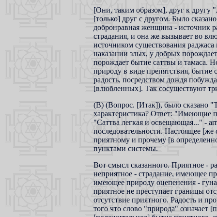
[Они, таким образом], друг к другу
[только] друг с другом. Было сказан
добронравная женщина - источник ра
страдания, и она же вызывает во влю
источником существования раджаса 
наказании злых, у добрых порождает 
порождает бытие саттвы и тамаса. Но
природу в виде препятствия, бытие с
радость, посредством дождя побужда
[влюбленных]. Так сосуществуют тр
(В) (Вопрос. [Итак]), было сказано "
характеристика? Ответ: "Имеющие при
"Саттва легкая и освещающая..." - a
последовательности. Настоящее [же 
приятному и прочему [в определенно
пунктами системы.
Вот смысл сказанного. Приятное - р
неприятное - страдание, имеющее пр
имеющее природу оцепенения - гуна 
приятное не преступает границы отсу
отсутствие приятного. Радость и пр
того что слово "природа" означает [