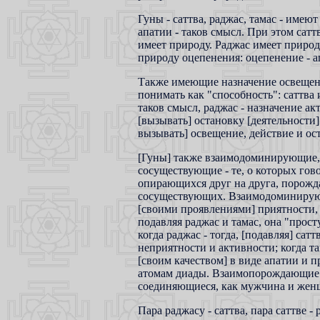
Гуны - саттва, раджас, тамас - име
апатии - таков смысл. При этом сатт
имеет природу. Раджас имеет природ
природу оцепенения: оцепенение - а
Также имеющие назначение освещени
понимать как "способность": саттва
таков смысл, раджас - назначение ак
[вызывать] остановку [деятельности] 
вызывать] освещение, действие и ост
[Гуны] также взаимодоминирующие
сосуществующие - те, о которых гов
опирающихся друг на друга, порожд
сосуществующих. Взаимодоминирующ
[своими проявлениями] приятности, не
подавляя раджас и тамас, она "прост
когда раджас - тогда, [подавляя] сатт
неприятности и активности; когда там
[своим качеством] в виде апатии и 
атомам диады. Взаимопорождающие -
соединяющиеся, как мужчина и женщи
Пара раджасу - саттва, пара саттве -