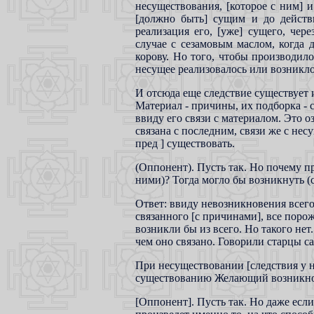
несуществования, [которое с ним] и
[должно быть] сущим и до действ
реализация его, [уже] сущего, чере
случае с сезамовым маслом, когда д
корову. Но того, чтобы производило
несущее реализовалось или возникло 
И отсюда еще следствие существует 
Материал - причины, их подборка - с
ввиду его связи с материалом. Это о
связана с последним, связи же с не
пред ] существовать.
(Оппонент). Пусть так. Но почему п
ними)? Тогда могло бы возникнуть (
Ответ: ввиду невозникновения всего
связанного [с причинами], все поро
возникли бы из всего. Но такого нет.
чем оно связано. Говорили старцы с
При несуществовании [следствия у н
существованию Желающий возникнов
[Оппонент]. Пусть так. Но даже если