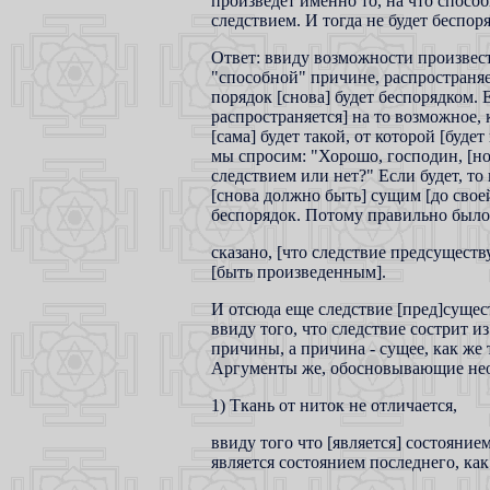
произведет именно то, на что спосо
следствием. И тогда не будет беспоря
Ответ: ввиду возможности произвест
"способной" причине, распространяет
порядок [снова] будет беспорядком. 
распространяется] на то возможное, 
[сама] будет такой, от которой [буде
мы спросим: "Хорошо, господин, [но 
следствием или нет?" Если будет, то 
[снова должно быть] сущим [до своей 
беспорядок. Потому правильно было
сказано, [что следствие предсущест
[быть произведенным].
И отсюда еще следствие [пред]сущест
ввиду того, что следствие сострит из
причины, а причина - сущее, как же 
Аргументы же, обосновывающие неот
1) Ткань от ниток не отличается,
ввиду того что [является] состоянием
является состоянием последнего, как