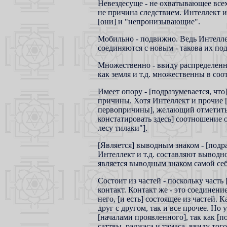
Невездесуще - не охватывающее все
не причина следствием. Интеллект 
[они] и "непронизывающие".
Мобильно - подвижно. Ведь Интеллект
соединяются с новым - такова их под
Множественно - ввиду распределенно
как земля и т.д. множественны в соо
Имеет опору - [подразумевается, что
причины. Хотя Интеллект и прочие [
первопричины], желающий отметить
констатировать здесь] соотношение о
лесу тилаки"].
[Является] выводным знаком - [подр
Интеллект и т.д. составляют выводн
является выводным знаком самой себ
Состоит из частей - поскольку часть
контакт. Контакт же - это соединени
него, [и есть] состоящее из частей.
друг с другом, так и все прочее. Но
[началами проявленного], так как [по
саттвы, раджаса и тамаса, ввиду тог