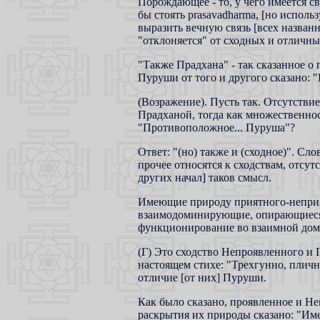
Порождающее - то, у чего имеется с
бы стоять prasavadharma, [но использ
выразить вечную связь [всех назван
"отклоняется" от сходных и отличны
"Также Прадхана" - так сказанное о
Пуруши от того и другого сказано: 
(Возражение). Пусть так. Отсутстви
Прадханой, тогда как множественност
"Противоположное... Пуруша"?
Ответ: "(но) также и (сходное)". Сл
прочее относятся к сходствам, отсут
других начал] таков смысл.
Имеющие природу приятного-неприя
взаимодоминирующие, опирающиеся
функционирование во взаимной дом
(Г) Это сходство Непроявленного и
настоящем стихе: "Трехгунно, пличн
отличие [от них] Пуруши.
Как было сказано, проявленное и Не
раскрытия их природы сказано: "Им