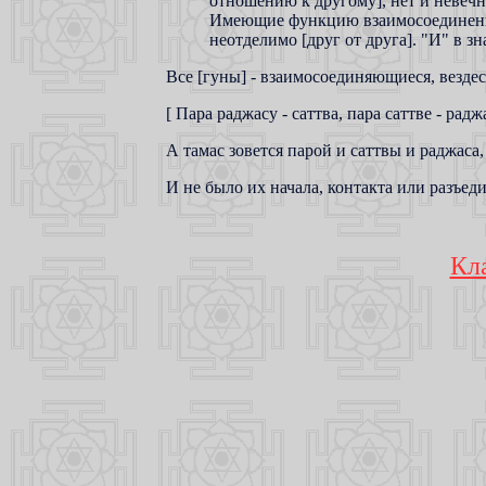
отношению к другому], нет и невечн
Имеющие функцию взаимосоединения
неотделимо [друг от друга]. "И" в з
Все [гуны] - взаимосоединяющиеся, везде
[ Пара раджасу - саттва, пара саттве - радж
А тамас зовется парой и саттвы и раджаса,
И не было их начала, контакта или разъед
Кл