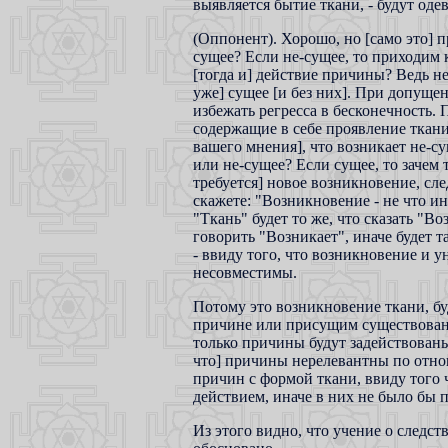
выявляется бытие ткани, - будут одев
(Оппонент). Хорошо, но [само это] 
сущее? Если не-сущее, то приходим 
[тогда и] действие причины? Ведь не
уже] сущее [и без них]. При допуще
избежать регресса в бесконечность. 
содержащие в себе проявление ткани,
вашего мнения], что возникает не-су
или не-сущее? Если сущее, то зачем 
требуется] новое возникновение, сле
скажете: "Возникновение - не что иное
"Ткань" будет то же, что сказать "В
говорить "Возникает", иначе будет т
- ввиду того, что возникновение и
несовместимы.
Потому это возникновение ткани, б
причине или присущим существованию
только причины будут задействованы
что] причины нерелевантны по отнош
причин с формой ткани, ввиду того 
действием, иначе в них не было бы 
Из этого видно, что учение о следс