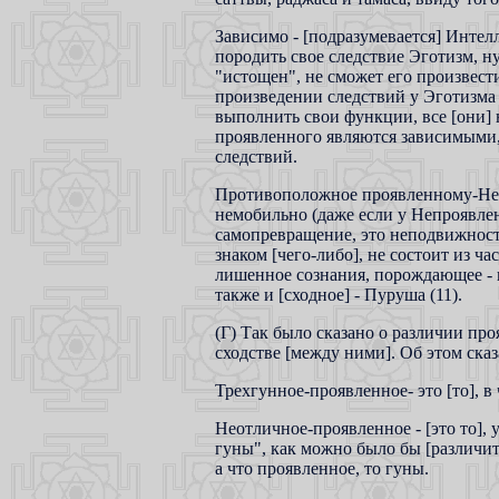
Зависимо - [подразумевается] Интел
породить свое следствие Эготизм, н
"истощен", не сможет его произвести
произведении следствий у Эготизма 
выполнить свои функции, все [они] 
проявленного являются зависимыми,
следствий.
Противоположное проявленному-Непр
немобильно (даже если у Непроявлен
самопревращение, это неподвижност
знаком [чего-либо], не состоит из ча
лишенное сознания, порождающее - 
также и [сходное] - Пуруша (11).
(Г) Так было сказано о различии про
сходстве [между ними]. Об этом сказа
Трехгунное-проявленное- это [то], в 
Неотличное-проявленное - [это то], у 
гуны", как можно было бы [различить]
а что проявленное, то гуны.