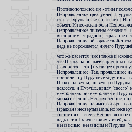
Противоположное им - этим проявле
Непроявленное трехгунны - Пуруша 
гун] - Пуруша отличен [от них]. И 
объект. И проявленное, и Непроявле
Непроявленное лишены сознания - П
воспринимает радость, страдание и у
Непроявленное обладают свойством 
ведь не порождается ничего Пуруше
Что же касается "[но] также и [сходн
что Прадхана не имеет причины и т.д
[говорилось, что] имеющее причину, 
Непроявленное. Так, проявленное и
причины и у Пуруши, ввиду того что 
Прадхана вечна, но вечен и Пуруша.
вездесущ и Пуруша, ввиду [своего] 
немобильно, но немобилен и Пуруша
множественно - Непроявленное, но 
Непроявленное не имеет опоры, но 
Прадхана несвертываема, но несверт
состоит из частей - Непроявленное н
ведь нет в Пуруше таких частей, как
независимо, независим и Пуруша, [та