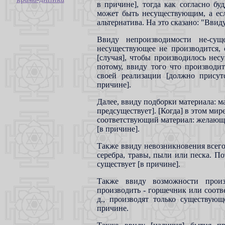
в причине], тогда как согласно бу
может быть несуществующим, а ес
альтернатива. На это сказано: "Ввид
Ввиду непроизводимости не-суще
несуществующее не производится, 
[случая], чтобы производилось нес
потому, ввиду того что производит
своей реализации [должно присут
причине].
Далее, ввиду подборки материала: м
предсуществует]. [Когда] в этом мире
соответствующий материал: желающий
[в причине].
Также ввиду невозникновения всего [
серебра, травы, пыли или песка. Пот
существует [в причине].
Также ввиду возможности произ
производить - горшечник или соответ
д., производят только существую
причине.