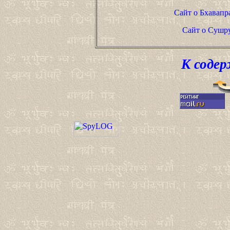
Сайт о Бхавапр
Сайт о Сушр
К соде