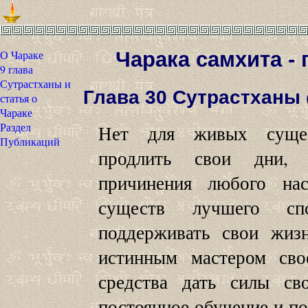
О Чараке
Чарака самхита - 
9 глава
Сутрастханы и
Глава 30 Сутрастханы
статья о
Чараке
Раздел
Нет для живых сущес
Публикаций
продлить свои дни,
причинения любого на
существ лучшего сп
поддерживать свои жиз
истинным мастером сво
средства дать силы с
постоянное обучение и п