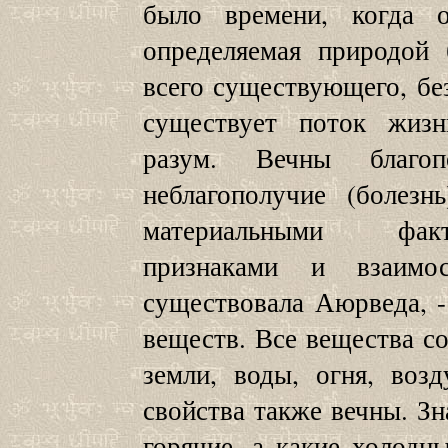
было времени, когда о
определяемая природой
всего существующего, без
существует поток жиз
разум. Вечны благоп
неблагополучие (болез
материальными фак
признаками и взаимо
существовала Аюрведа, - 
веществ. Все вещества со
земли, воды, огня, воз
свойства также вечны. Зн
горячие, а какие холодны