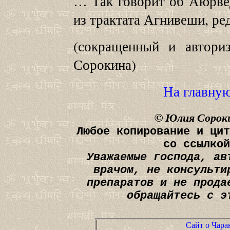
… Так говорит об Аюрве
из трактата Агнивеши, р
(сокращенный и автори
Сорокина)
На главну
©
Юлия Сорок
Любое копирование и цит
со ссылкой
Уважаемые господа, ав
врачом, не консульти
препаратов и не прода
обращайтесь с э
Сайт о Чара