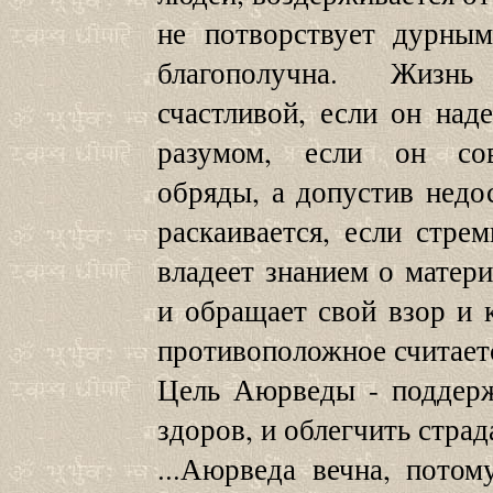
не потворствует дурны
благополучна. Жизнь
счастливой, если он на
разумом, если он сов
обряды, а допустив недо
раскаивается, если стре
владеет знанием о матер
и обращает свой взор и к
противоположное считает
Цель Аюрведы - поддерж
здоров, и облегчить страд
...Аюрведа вечна, пото