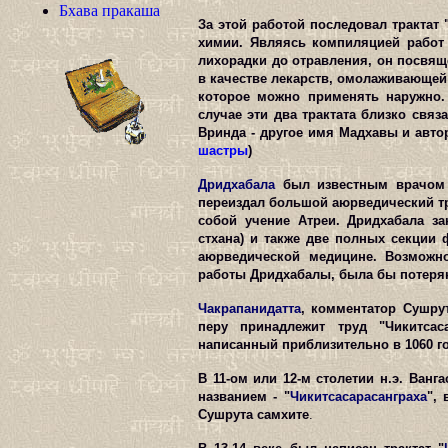
Бхава пракаша
За этой работой последовал трактат 
химии. Являясь компиляцией работ 
лихорадки до отравления, он посвящ
в качестве лекарств, омолаживающей 
которое можно применять наружно. 
случае эти два трактата близко свя
Вринда - другое имя Мадхавы и автор 
шастры
)
Дридхабала
был известным врачом 
переиздал большой аюрведический тр
собой учение Атреи. Дридхабала за
стхана) и также две полных секции 
аюрведической медицине. Возможно
работы Дридхабалы, была бы потерян
Чакрапанидатта
, комментатор Сушру
перу принадлежит труд "Чикитсаса
написанный приблизительно в 1060 го
В 11-ом или 12-м столетии н.э. Ван
названием - "
Чикитсасарасанграха
",
Сушрута самхите
.