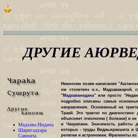
ДРУГИЕ АЮРВЕ
Немногим позже написания "Аштангах
ом столетиях н.э., Мадхавакарой, 
"
Мадхаванидана
"
или просто "Нидана
подробно описаны самые основные
направления. Основанный на тракт
Траей.
Это трактат по диагностике:
объясняет этиологию ( болезни) и н
и Чакрапани. Значимость работы д
Мадхава Нидана
которых - труды Виджьяракшита и Ш
Шарнгадхара
религии и астрономии. Фрагменты из
Самхита