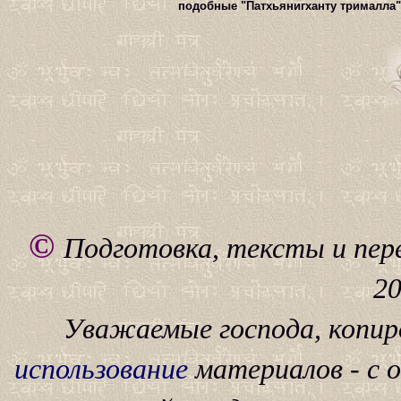
подобные "Патхьянигханту трималла" 
©
Подготовка, тексты и пер
20
Уважаемые господа, копиро
использование
материалов - с о