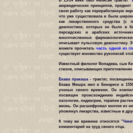
В 13-14 веке был написан трактат "
аюрведических принципов, предмет к
свою работу как переработанную вер
что уже существовала и была широко
как лекарственного средства (с 
диагностики, которых не было в б
персидских и арабских источни
многочисленных фармакологически
описывает пульсовую диагностику. Э
можете прочитать
часть одной из г
существует множество рукописей это
Известный филолог Вопадева, сын Ке
стихов, описывающих приготовление 
Бхава пракаша
-
трактат, посвященн
Бхава Мишра жил в Бенаресе в 155
ученых своего времени. Он компи
посвящен происхождению индийско
патологии, педиатрии, терапии раст
жизнь. Он расшифровал многие из не
упомянул лекарства, известные в друг
К тому же времени относятся "
Чики
комментарий на труд своего отца.