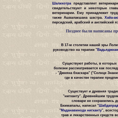
Шалихотра
представляет ветеринар
свидетельствуют и некоторые глав
ветеринарии. Ему принадлежит тру
также Ашвалакшана шастра.
Хайа-а
персидский, арабский и английский я
Позднее были написаны пр
В 17-м столетии нашей эры Лол
руководство на терапии "
Вадьяджна
Существуют работы, в которых 
болезни рассматривается как после
- "Джняна бхаскара" ("Солнце Знани
где в качестве терапии пред
Существует и древняя тради
"нигханту". Древнейшим трудом
словари не сохранились д
Бхимапалы, написал "
Шабдапрад
"
Маданавинода нигханту
", всесто
трав и лекарственных средств в